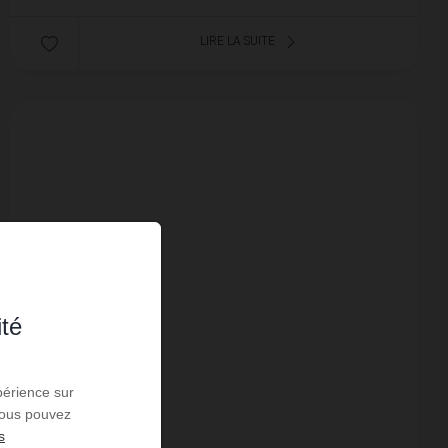
LIRE LA SUITE
ité
périence sur
 Vous pouvez
s
LOCATION