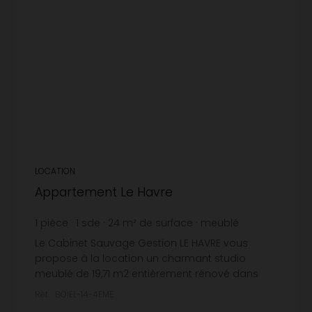
LOCATION
Appartement Le Havre
1
pièce
1
sde
24
m² de surface
meublé
20,62 €
prix / m²
Le Cabinet Sauvage Gestion LE HAVRE vous
propose à la location un charmant studio
meublé de 19,71 m2 entièrement rénové dans
une résidence rénovée rue Boieldieu au HAVRE.
Réf. : BOIEL-14-4EME
au 4ème , comprenant : - Un...