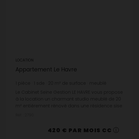
LOCATION
Appartement Le Havre
1
pièce
1
sde
20
m² de surface
meublé
21 €
prix / m²
Le Cabinet Seine Gestion LE HAVRE vous propose
à la location un charmant studio meublé de 20
m² entièrement rénové dans une résidence sise
rue Jean Jacques Rousseau au HAVRE, au 5°
Réf. : 2790
étage, avec ascen...
420 € PAR MOIS CC