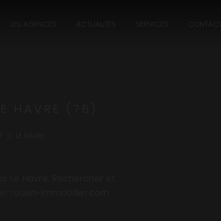
LES AGENCES
ACTUALITÉS
SERVICES
CONTAC
E HAVRE (76)
T
LE HAVRE
es Le Havre. Rechercher et
lier rouen-immobilier.com