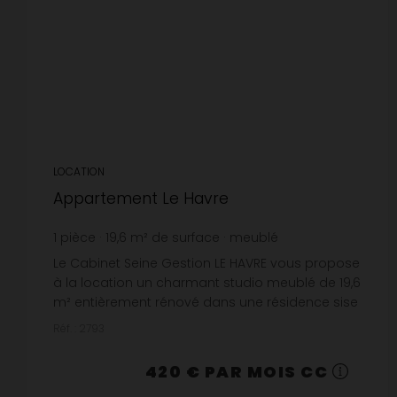
LOCATION
Appartement Le Havre
1
pièce
19,6
m² de surface
meublé
21,43 €
prix / m²
Le Cabinet Seine Gestion LE HAVRE vous propose
à la location un charmant studio meublé de 19,6
m² entièrement rénové dans une résidence sise
rue Jean Jacques Rousseau au HAVRE, au 4°
Réf. : 2793
étage, avec asc...
420 € PAR MOIS CC