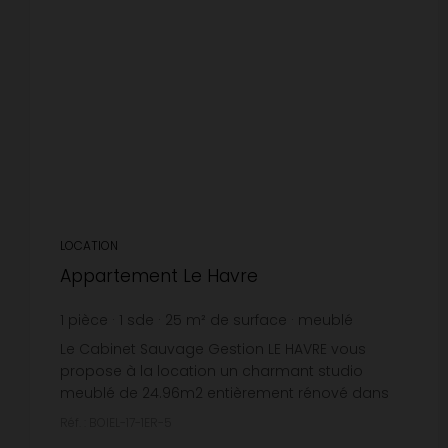
LOCATION
Appartement Le Havre
1
pièce
1
sde
25
m² de surface
meublé
19,2 €
prix / m²
Le Cabinet Sauvage Gestion LE HAVRE vous
propose à la location un charmant studio
meublé de 24.96m2 entièrement rénové dans
une résidence rénovée rue Boieldieu au HAVRE.
Réf. : BOIEL-17-1ER-5
au 1er étage , comprenant :C...