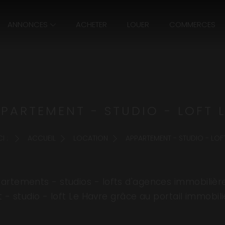
ANNONCES
ACHETER
LOUER
COMMERCES
PARTEMENT - STUDIO - LOFT L
I :
ACCUEIL
LOCATION
APPARTEMENT - STUDIO - LOF
rtements - studios - lofts d'agences immobilièr
- studio - loft Le Havre grâce au portail immobi