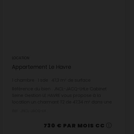
LOCATION
Appartement Le Havre
1
chambre
1
sde
47,3
m² de surface
15,43 €
prix / m²
Référence du bien : JNCL-JACQ-LHLe Cabinet
Seine Gestion LE HAVRE vous propose à la
location un charmant T2 de 47,34 m² dans une
résidence Calme rue Saint Jacques, Secteur
Réf. : JNCL-JACQ-LH
Notre Dame , au 3ème , comp...
730 € PAR MOIS CC