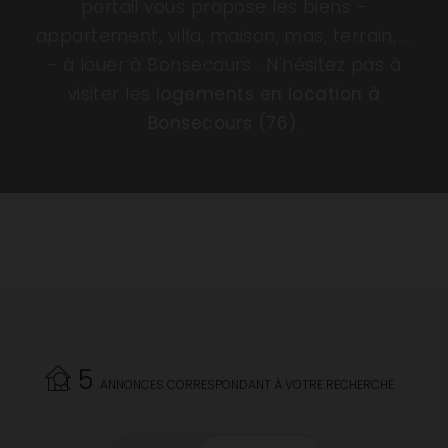
portail vous propose les biens -
appartement, villa, maison, mas, terrain, ...
- à louer à Bonsecours . N'hésitez pas à
visiter les
logements en location à
Bonsecours (76)
.
5
ANNONCES CORRESPONDANT À VOTRE RECHERCHE.