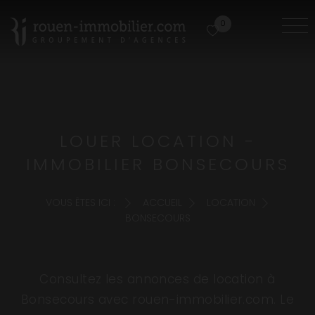
0
LOUER LOCATION -
IMMOBILIER BONSECOURS
VOUS ÊTES ICI :
ACCUEIL
LOCATION
BONSECOURS
Consultez les annonces de location à
Bonsecours avec rouen-immobilier.com. Le