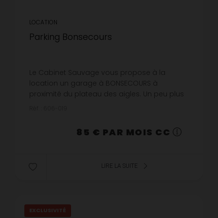
LOCATION
Parking Bonsecours
Le Cabinet Sauvage vous propose à la
location un garage à BONSECOURS à
proximité du plateau des aigles. Un peu plus
de trois mètres de largeur sur 5m60 de
Réf. : 606-019
longueur.Disponible immédiatement.
85 € PAR MOIS CC
LIRE LA SUITE
EXCLUSIVITÉ