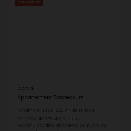
EXCLUSIVITÉ
LOCATION
Appartement Bonsecours
1
chambre
1
sde
28,7
m² de surface
16,9 €
prix / m²
BONSECOURS (76240) 3 rue de
VerdunDisponible, découvrez ce studio au