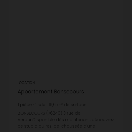
LOCATION
Appartement Bonsecours
1
pièce
1
sde
16,6
m² de surface
22,89 €
prix / m²
BONSECOURS (76240) 3 rue de
VerdunDisponible dès maintenant, découvrez
ce studio au rez-de-chaussée d'une