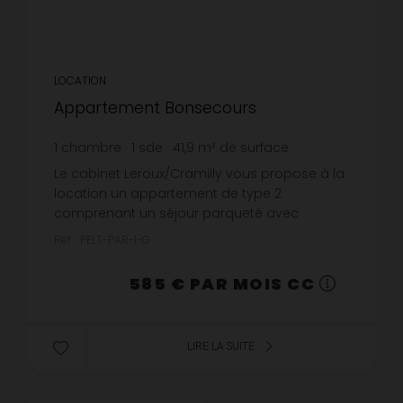
LOCATION
Appartement Bonsecours
1
chambre
1
sde
41,9
m² de surface
13,96 €
prix / m²
Le cabinet Leroux/Cramilly vous propose à la
location un appartement de type 2
comprenant un séjour parqueté avec
cheminée décorative, une cuisine aménagée
Réf. : PELT-PAR-1-G
et une chambre parquetée avec salle de
douc...
585 € PAR MOIS CC
LIRE LA SUITE