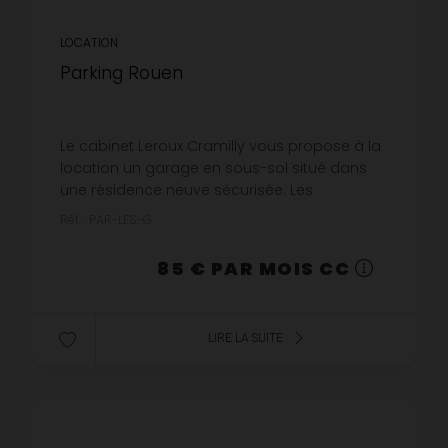
LOCATION
Parking Rouen
Le cabinet Leroux Cramilly vous propose à la
location un garage en sous-sol situé dans
une résidence neuve sécurisée. Les
informations sur les risques auxquels ce bien
Réf. : PAR-LES-G
est exposé sont disponibles sur ...
85 € PAR MOIS CC
LIRE LA SUITE