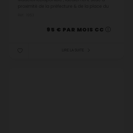
proximité de la préfecture & de la place du
vieux marché, à louer emplacement de
Réf. : 1953
parking dans parking couvert sécurisé.Loyer :
85 €...
95 € PAR MOIS CC
LIRE LA SUITE