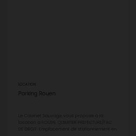
LOCATION
Parking Rouen
Le Cabinet Sauvage vous propose à la
location à ROUEN. QUARTIER PREFECTURE/FAC
DE DROIT. Emplacement de stationnement en
sous-sol sécurisé.Libre à partir du 01/08/2026.