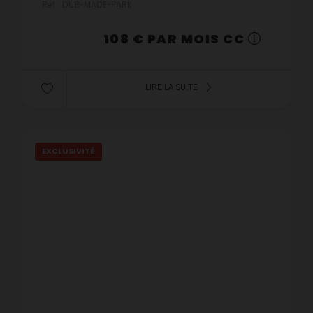
Réf. : DUB-MADE-PARK
108 € PAR MOIS CC
LIRE LA SUITE
EXCLUSIVITÉ