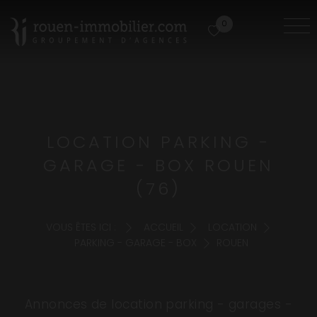
0
LOCATION PARKING -
GARAGE - BOX ROUEN
(76)
VOUS ÊTES ICI :
ACCUEIL
LOCATION
PARKING - GARAGE - BOX
ROUEN
Annonces de location parking - garages -