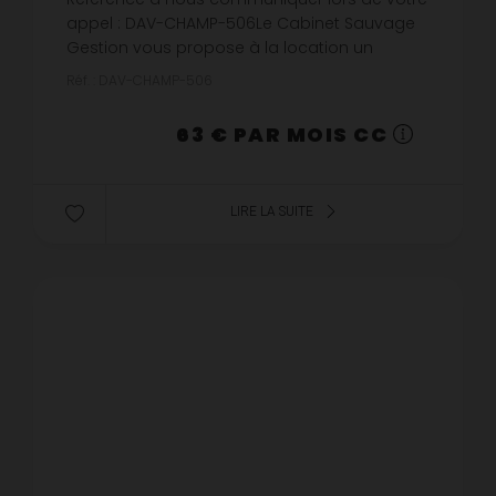
appel : DAV-CHAMP-506Le Cabinet Sauvage
Gestion vous propose à la location un
emplacement de stationnement situé rue du
Réf. : DAV-CHAMP-506
Champ des Oiseaux à Rouen (76000).Emp...
63 € PAR MOIS CC
LIRE LA SUITE