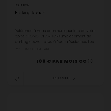
LOCATION
Parking Rouen
Référence à nous communiquer lors de votre
appel : TOMO-CHAM-PARKEmplacement de
parking couvert situé à Rouen Résidence Les
jardins de l'Hôtel de Ville. Disponible à partir
Réf. : TOMO-CHAM-PARK
du 25/08/2026.
100 € PAR MOIS CC
LIRE LA SUITE