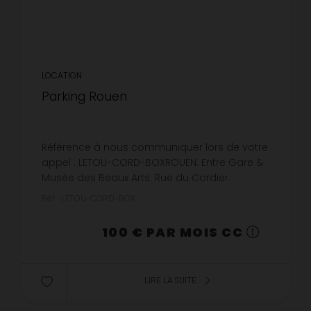
LOCATION
Parking Rouen
Référence à nous communiquer lors de votre
appel : LETOU-CORD-BOXROUEN. Entre Gare &
Musée des Beaux Arts. Rue du Cordier.
Garage fermé pour stockage ou
Réf. : LETOU-CORD-BOX
stationnement situé dans la cour de
l'immeubl...
100 € PAR MOIS CC
LIRE LA SUITE