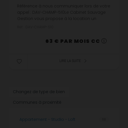
Référence à nous communiquer lors de votre
appel : DAV-CHAMP-510Le Cabinet Sauvage
Gestion vous propose à la location un
emplacement de stationnement situé rue du
Réf. : DAV-CHAMP-510
Champ des Oiseaux à Rouen (76000).Emp...
63 € PAR MOIS CC
LIRE LA SUITE
Changez de type de bien
Communes à proximité
Appartement - Studio - Loft
118