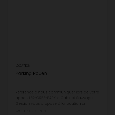
LOCATION
Parking Rouen
Référence à nous communiquer lors de votre
appel : LER-ORBE-PARKLe Cabinet Sauvage
Gestion vous propose à la location un
emplacement de stationnement en sous sol
Réf. : LER-ORBE-PARK
situé Rue Orbe. Disponible à partir du...