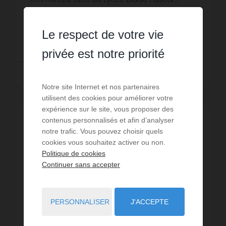
disponible à compter du 1 août. Les
Réf. : RAT-EMM-G
informations sur les risques auxquels ...
Le respect de votre vie
80 € PAR MOIS CC
privée est notre priorité
LIRE LA SUITE
Notre site Internet et nos partenaires
utilisent des cookies pour améliorer votre
expérience sur le site, vous proposer des
contenus personnalisés et afin d’analyser
notre trafic. Vous pouvez choisir quels
cookies vous souhaitez activer ou non.
Politique de cookies
Continuer sans accepter
PERSONNALISER
J'ACCEPTE