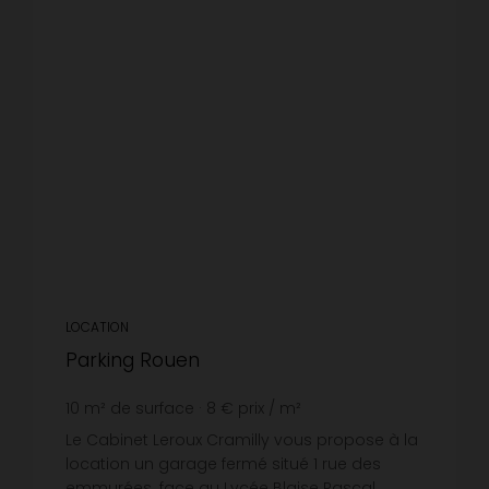
LOCATION
Parking Rouen
10
m² de surface
8 €
prix / m²
Le Cabinet Leroux Cramilly vous propose à la
location un garage fermé situé 1 rue des
emmurées. face au Lycée Blaise Pascal ,