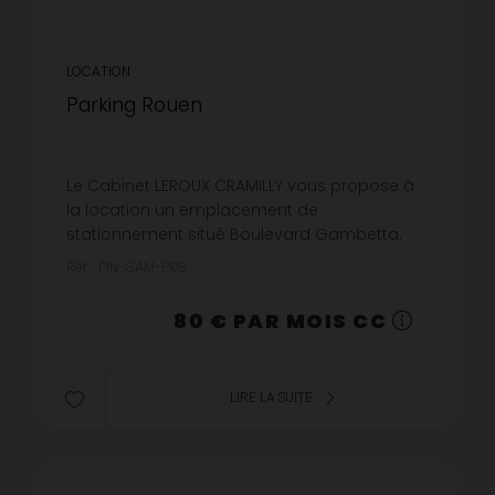
LOCATION
Parking Rouen
Le Cabinet LEROUX CRAMILLY vous propose à
la location un emplacement de
stationnement situé Boulevard Gambetta.
Disponible dès maintenantLes informations
Réf. : PIN-GAM-PKG
sur les risques auxquels ce bien est exposé
so...
80 € PAR MOIS CC
LIRE LA SUITE