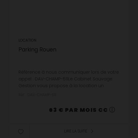
LOCATION
Parking Rouen
Référence à nous communiquer lors de votre
appel : DAV-CHAMP-511Le Cabinet Sauvage
Gestion vous propose à la location un
emplacement de stationnement situé rue du
Réf. : DAV-CHAMP-511
Champ des Oiseaux à Rouen (76000).Emp...
63 € PAR MOIS CC
LIRE LA SUITE