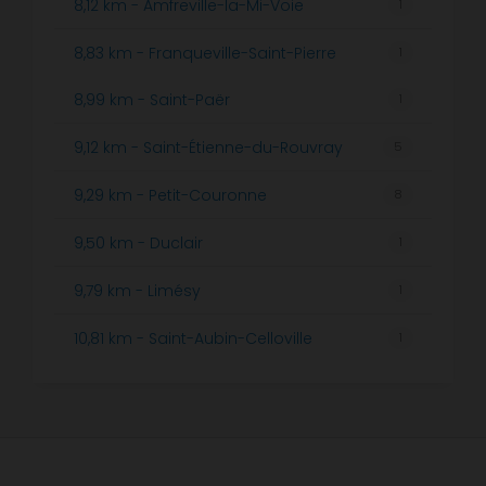
8,12 km - Amfreville-la-Mi-Voie
1
8,83 km - Franqueville-Saint-Pierre
1
8,99 km - Saint-Paër
1
9,12 km - Saint-Étienne-du-Rouvray
5
9,29 km - Petit-Couronne
8
9,50 km - Duclair
1
9,79 km - Limésy
1
10,81 km - Saint-Aubin-Celloville
1