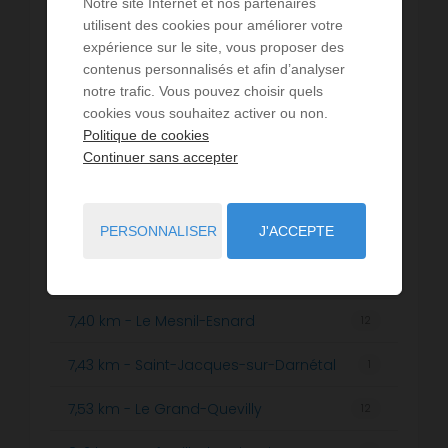
Notre site Internet et nos partenaires
5,54 km - Rouen
325
utilisent des cookies pour améliorer votre
expérience sur le site, vous proposer des
5,64 km - Darnétal
5
contenus personnalisés et afin d’analyser
notre trafic. Vous pouvez choisir quels
5,87 km - Le Petit-Quevilly
12
cookies vous souhaitez activer ou non.
Politique de cookies
6,06 km - Barentin
1
Continuer sans accepter
6,65 km - Bonsecours
11
6,74 km - Saint-Pierre-de-Varengeville
PERSONNALISER
J'ACCEPTE
1
6,84 km - Sotteville-lès-Rouen
13
7,40 km - Le Mesnil-Esnard
12
7,43 km - Saint-Jacques-sur-Darnétal
1
7,53 km - Le Grand-Quevilly
12