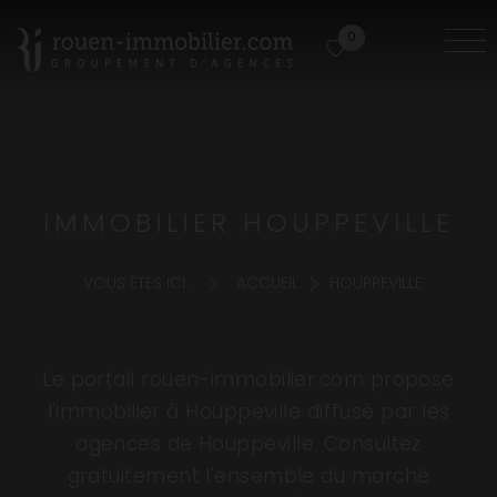
0
IMMOBILIER HOUPPEVILLE
VOUS ÊTES ICI :
ACCUEIL
HOUPPEVILLE
Le portail rouen-immobilier.com propose
l'immobilier à Houppeville diffusé par les
agences de Houppeville. Consultez
gratuitement l'ensemble du marché