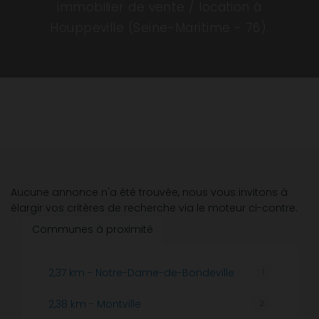
immobilier de vente / location à
Houppeville (Seine-Maritime - 76).
Aucune annonce n'a été trouvée, nous vous invitons à
élargir vos critères de recherche via le moteur ci-contre.
Communes à proximité
2,37 km - Notre-Dame-de-Bondeville
1
2,38 km - Montville
2