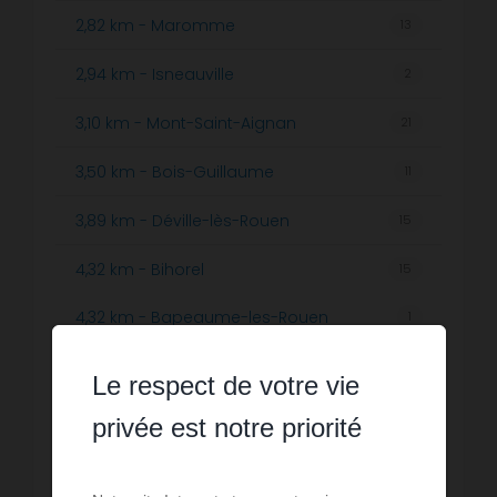
2,82 km - Maromme
13
2,94 km - Isneauville
2
3,10 km - Mont-Saint-Aignan
21
3,50 km - Bois-Guillaume
11
3,89 km - Déville-lès-Rouen
15
4,32 km - Bihorel
15
4,32 km - Bapeaume-les-Rouen
1
4,70 km - Canteleu
13
Le respect de votre vie
4,90 km - Saint-Martin-du-Vivier
3
privée est notre priorité
5,33 km - Montigny
2