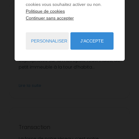
cookies vous souhaitez activer ou non.
Politique de cookies
Continuer sans accepter
Syndic de copropriété
Nous avons des équipes compétentes et
disponibles au sein des agences qui
PERSONNALISER
J'ACCEPTE
pratiquent ce type de gestion sur le
Groupement. Nous conseillons plus de …. X
copropriétés sur la métropole rouennaise, du
petit immeuble à la tour d’habita...
Lire la suite
Transaction
La force de notre réseau, c’est notre