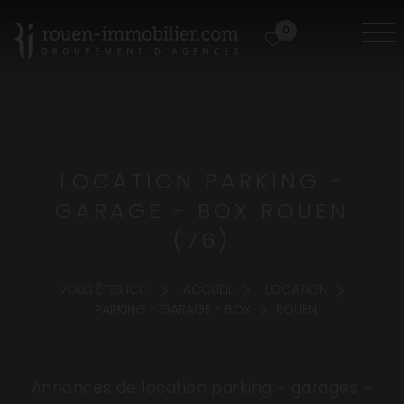
0
LOCATION PARKING -
GARAGE - BOX ROUEN
(76)
VOUS ÊTES ICI :
ACCUEIL
LOCATION
PARKING - GARAGE - BOX
ROUEN
Annonces de location parking - garages -