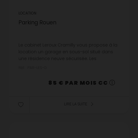
LOCATION
Parking Rouen
Le cabinet Leroux Cramilly vous propose à la
location un garage en sous-sol situé dans
une résidence neuve sécurisée. Les
informations sur les risques auxquels ce bien
Réf. : PAR-LES-G
est exposé sont disponibles sur ...
85 € PAR MOIS CC
LIRE LA SUITE