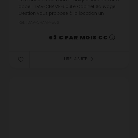
appel : DAV-CHAMP-506Le Cabinet Sauvage
Gestion vous propose à la location un
emplacement de stationnement situé rue du
Réf. : DAV-CHAMP-506
Champ des Oiseaux à Rouen (76000).Emp...
63 € PAR MOIS CC
LIRE LA SUITE