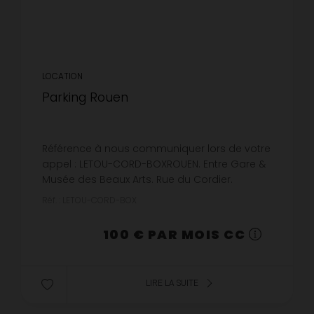
LOCATION
Parking Rouen
Référence à nous communiquer lors de votre
appel : LETOU-CORD-BOXROUEN. Entre Gare &
Musée des Beaux Arts. Rue du Cordier.
Garage fermé pour stockage ou
Réf. : LETOU-CORD-BOX
stationnement situé dans la cour de
l'immeubl...
100 € PAR MOIS CC
LIRE LA SUITE