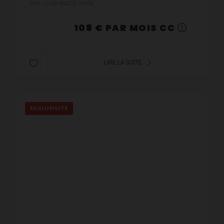
Réf. : DUB-MADE-PARK
108 € PAR MOIS CC
LIRE LA SUITE
EXCLUSIVITÉ