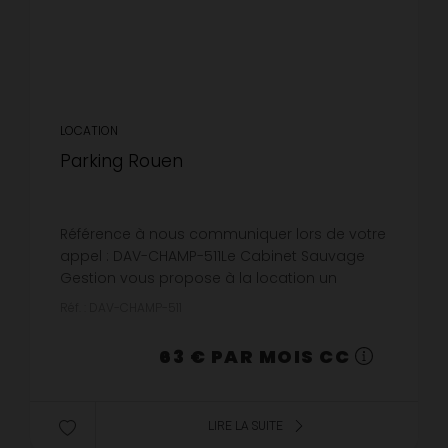
LOCATION
Parking Rouen
Référence à nous communiquer lors de votre
appel : DAV-CHAMP-511Le Cabinet Sauvage
Gestion vous propose à la location un
emplacement de stationnement situé rue du
Réf. : DAV-CHAMP-511
Champ des Oiseaux à Rouen (76000).Emp...
63 € PAR MOIS CC
LIRE LA SUITE