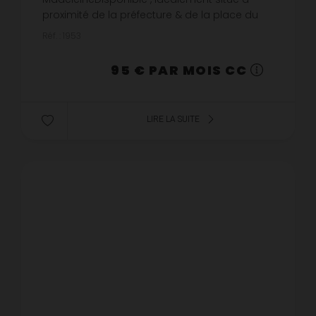
proximité de la préfecture & de la place du
vieux marché, à louer emplacement de
Réf. : 1953
parking dans parking couvert sécurisé.Loyer :
85 €...
95 € PAR MOIS CC
LIRE LA SUITE