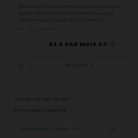
Référence à nous communiquer lors de votre
appel : DAV-CHAMP-510Le Cabinet Sauvage
Gestion vous propose à la location un
emplacement de stationnement situé rue du
Réf. : DAV-CHAMP-510
Champ des Oiseaux à Rouen (76000).Emp...
63 € PAR MOIS CC
LIRE LA SUITE
Changez de type de bien
Communes à proximité
Appartement - Studio - Loft
119