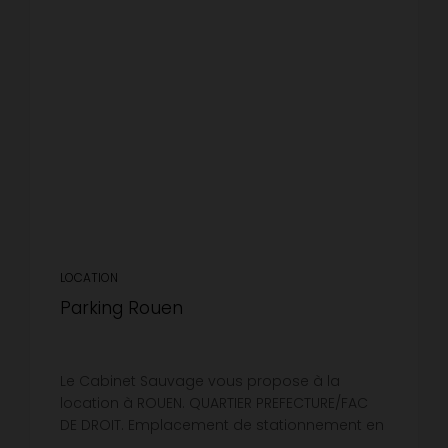
LOCATION
Parking Rouen
Le Cabinet Sauvage vous propose à la
location à ROUEN. QUARTIER PREFECTURE/FAC
DE DROIT. Emplacement de stationnement en
sous-sol sécurisé.Libre à partir du 01/08/2026.