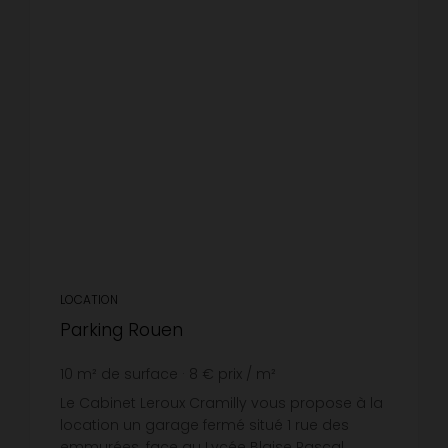
LOCATION
Parking Rouen
10
m² de surface
8 €
prix / m²
Le Cabinet Leroux Cramilly vous propose à la
location un garage fermé situé 1 rue des
emmurées. face au Lycée Blaise Pascal ,