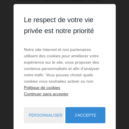
disponible à compter du 1 août. Les
Réf. : RAT-EMM-G
informations sur les risques auxquels ...
Le respect de votre vie
80 € PAR MOIS CC
privée est notre priorité
LIRE LA SUITE
Notre site Internet et nos partenaires
utilisent des cookies pour améliorer votre
expérience sur le site, vous proposer des
contenus personnalisés et afin d’analyser
notre trafic. Vous pouvez choisir quels
cookies vous souhaitez activer ou non.
Politique de cookies
Continuer sans accepter
PERSONNALISER
J'ACCEPTE