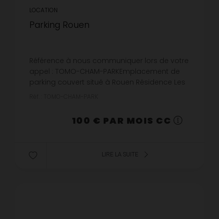
LOCATION
Parking Rouen
Référence à nous communiquer lors de votre
appel : TOMO-CHAM-PARKEmplacement de
parking couvert situé à Rouen Résidence Les
jardins de l'Hôtel de Ville. Disponible à partir
Réf. : TOMO-CHAM-PARK
du 25/08/2026.
100 € PAR MOIS CC
LIRE LA SUITE