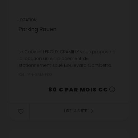
LOCATION
Parking Rouen
Le Cabinet LEROUX CRAMILLY vous propose à
la location un emplacement de
stationnement situé Boulevard Gambetta.
Disponible dès maintenantLes informations
Réf. : PIN-GAM-PKG
sur les risques auxquels ce bien est exposé
so...
80 € PAR MOIS CC
LIRE LA SUITE