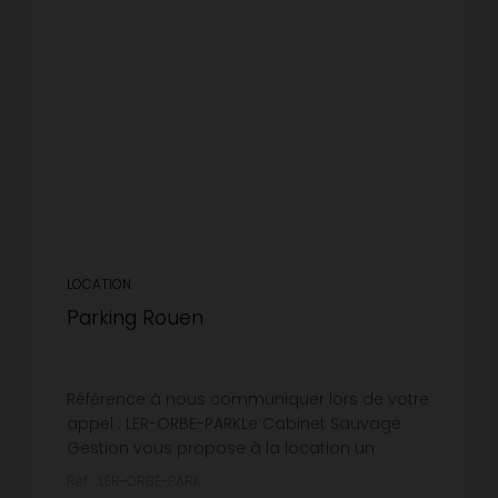
LOCATION
Parking Rouen
Référence à nous communiquer lors de votre
appel : LER-ORBE-PARKLe Cabinet Sauvage
Gestion vous propose à la location un
emplacement de stationnement en sous sol
Réf. : LER-ORBE-PARK
situé Rue Orbe. Disponible à partir du...