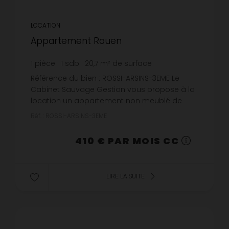
LOCATION
Appartement Rouen
1
pièce
1
sdb
20,7
m² de surface
19,81 €
prix / m²
Référence du bien : ROSSI-ARSINS-3EME Le
Cabinet Sauvage Gestion vous propose à la
location un appartement non meublé de
type F1 situé rue des Arsins à Rouen au 3ème
Réf. : ROSSI-ARSINS-3EME
étage avec ascenseur. Disponibilit...
410 € PAR MOIS CC
LIRE LA SUITE