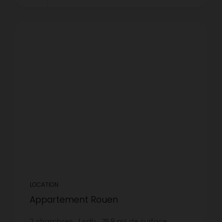
LOCATION
Appartement Rouen
2
chambres
1
sdb
75,8
m² de surface