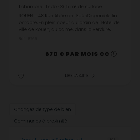
1
chambre
1
sdb
35,5
m² de surface
18,87 €
prix / m²
ROUEN = 48 Rue Abée de l'EpéeDisponible fin
octobre, En plein coeur du jardin de l'Hotel de
ville de Rouen, au calme, dans la verdure,
nous vous proposons cet Appartement au
Réf. : 8765
1er étage, comprenant : En...
670 € PAR MOIS CC
LIRE LA SUITE
Changez de type de bien
Communes à proximité
Appartement - Studio - Loft
106