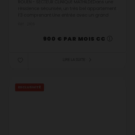
ROUEN - SECTEUR CLINIQUE MATHILDEDans une
résidence sécurisée, un très bel appartement
F3 comprenant:Une entrée avec un grand
placard, un séjour lumineux donnant sur un
Réf. : 2106
balcon, une cuisine séparée amé...
900 € PAR MOIS CC
LIRE LA SUITE
EXCLUSIVITÉ