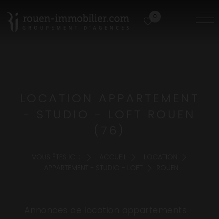
0
LOCATION APPARTEMENT
- STUDIO - LOFT ROUEN
(76)
VOUS ÊTES ICI :
ACCUEIL
LOCATION
APPARTEMENT - STUDIO - LOFT
ROUEN
Annonces de location appartements -