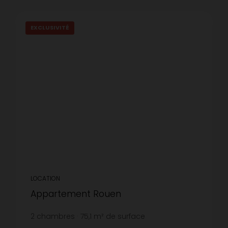
EXCLUSIVITÉ
LOCATION
Appartement Rouen
2
chambres
75,1
m² de surface
11,98 €
prix / m²