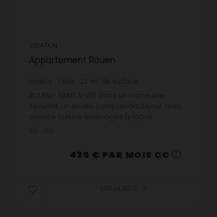
LOCATION
Appartement Rouen
1
pièce
1
sde
23
m² de surface
18,91 €
prix / m²
ROUEN - SAINT SEVER Dans un immeuble
sécurisé, un studio comprenant:Séjour avec
espace cuisine aménagée (plaque
électrique, meubles, évier, micro-ondes), salle
Réf. : 1801
d'eau (douche, lavabo et wc).Chauffage i...
435 € PAR MOIS CC
LIRE LA SUITE