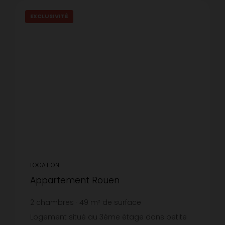
EXCLUSIVITÉ
LOCATION
Appartement Rouen
2
chambres
49
m² de surface
11,84 €
prix / m²
Logement situé au 3ème étage dans petite