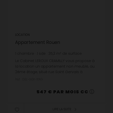
LOCATION
Appartement Rouen
1
chambre
1
sde
35,3
m² de surface
15,5 €
prix / m²
Le Cabinet LEROUX CRAMILLY vous propose à
la location un appartement non meublé, au
2éme étage, situé rue Saint Gervais à
ROUEN.Disponibilité : 10/09/2026Comprenant
Réf. : DEL-GER-1ERG
:-cuisine - séjour -coin nuit-salle...
547 € PAR MOIS CC
LIRE LA SUITE