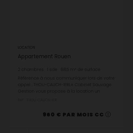
LOCATION
Appartement Rouen
2
chambres
1
sde
68,5
m² de surface
14,01 €
prix / m²
Référence à nous communiquer lors de votre
appel : THOU-CAUCH-1ERLe Cabinet Sauvage
Gestion vous propose à la location un
appartement non meublé de type f3 situé rue
Réf. : THOU-CAUCH-1ER
Cauchoise à Rouen au 2ème étage a...
960 € PAR MOIS CC