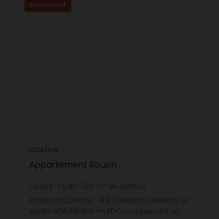
EXCLUSIVITÉ
LOCATION
Appartement Rouen
1
pièce
1
sdb
23,5
m² de surface
19,15 €
prix / m²
ROUEN CAUCHOISE - RUE STANISLAS GIRARDIN Un
studio NON MEUBLÉ en RDC, comprenant un