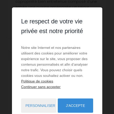
copropriété bien entretenue composé d'une
entrée, une cuisine aménagée, un séjour
avec balcon, deux chambres, salle de
Réf. : 987
douche avec wc. Entièrement refait - Pla...
Le respect de votre vie
580 € PAR MOIS HC
privée est notre priorité
LIRE LA SUITE
Notre site Internet et nos partenaires
utilisent des cookies pour améliorer votre
expérience sur le site, vous proposer des
contenus personnalisés et afin d’analyser
EXCLUSIVITÉ
notre trafic. Vous pouvez choisir quels
cookies vous souhaitez activer ou non.
Politique de cookies
Continuer sans accepter
PERSONNALISER
J'ACCEPTE