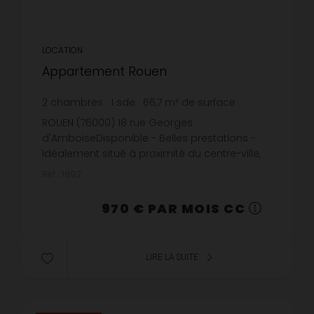
LOCATION
Appartement Rouen
2
chambres
1
sde
66,7
m² de surface
meublé
14,54 €
prix / m²
ROUEN (76000) 18 rue Georges
d'AmboiseDisponible - Belles prestations -
Idéalement situé à proximité du centre-ville,
découvrez cet appartement F3 meublé, situé
Réf. : 1992
au 1er étage, il se compose d'une entré...
970 € PAR MOIS CC
LIRE LA SUITE