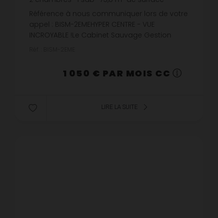
13,85 €
prix / m²
Référence à nous communiquer lors de votre
appel : BISM-2EMEHYPER CENTRE - VUE
INCROYABLE !Le Cabinet Sauvage Gestion
vous propose à la location un appartement
Réf. : BISM-2EME
non meublé de type f3/4 situé rue du cha...
1 050 € PAR MOIS CC
LIRE LA SUITE