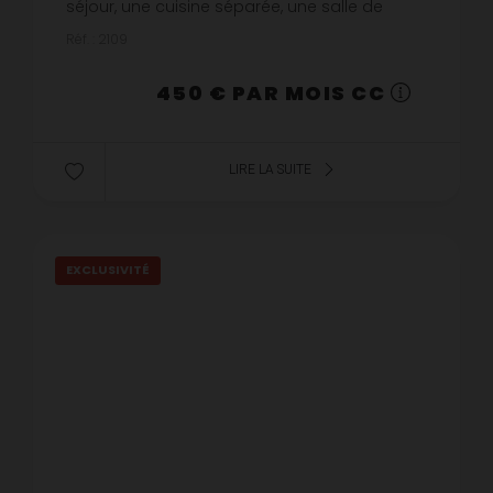
séjour, une cuisine séparée, une salle de
bains (baignoire, évier et un wc).Chauffage
Réf. : 2109
individuel gaz - Eau froide co...
450 € PAR MOIS CC
LIRE LA SUITE
EXCLUSIVITÉ