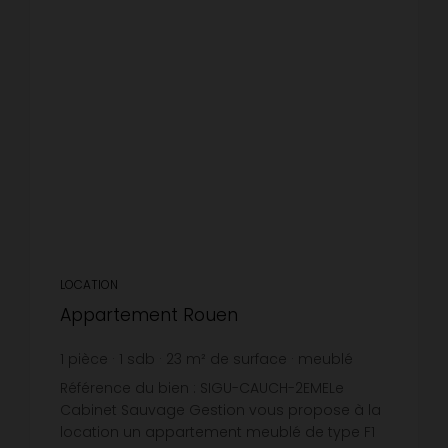
LOCATION
Appartement Rouen
1
pièce
1
sdb
23
m² de surface
meublé
18,57 €
prix / m²
Référence du bien : SIGU-CAUCH-2EMELe
Cabinet Sauvage Gestion vous propose à la
location un appartement meublé de type F1