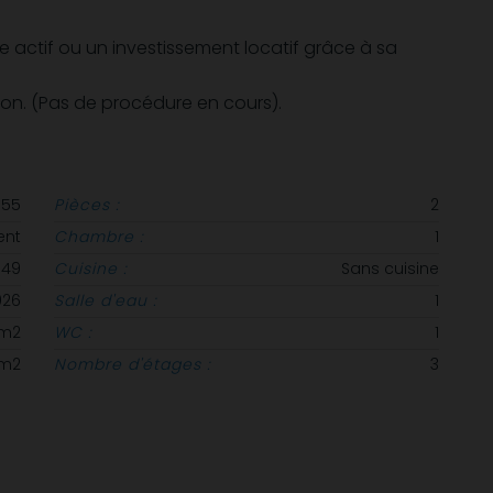
e actif ou un investissement locatif grâce à sa
tion. (Pas de procédure en cours).
955
Pièces :
2
ent
Chambre :
1
949
Cuisine :
Sans cuisine
026
Salle d'eau :
1
 m2
WC :
1
 m2
Nombre d'étages :
3