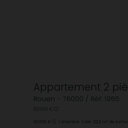
Appartement
2 pi
Rouen
- 76000
/ Réf: 1955
92 000 €
92 000 €
1
chambre
1
sde
32,2
m² de surfa