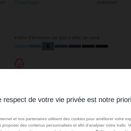
non
Chauffage :
Individuel
Indice d'émission de gaz à effet de serre
C
gie pour un usage standard : entre 1 370 € et 1 900 €
 respect de votre vie privée est notre prior
Internet et nos partenaires utilisent des cookies pour améliorer votre ex
us proposer des contenus personnalisés et afin d’analyser notre trafic.