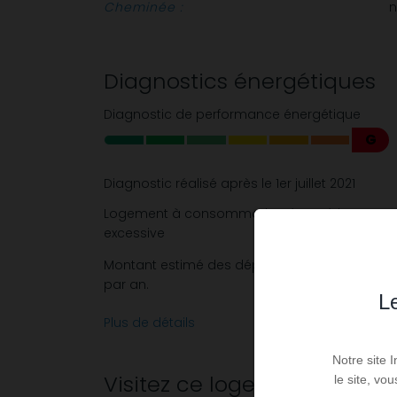
Cheminée :
Diagnostics énergétiques
Diagnostic de performance énergétique
G
Diagnostic réalisé après le 1er juillet 2021
Logement à consommation énergétique
excessive
Montant estimé des dépenses annuelles d'éner
par an.
Le
Plus de détails
Notre site 
Visitez ce logement
le site, vo