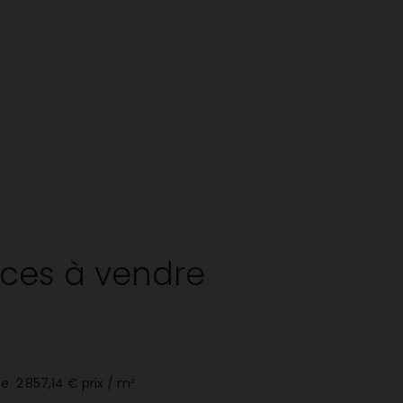
èces
à vendre
ce
2 857,14 €
prix / m²