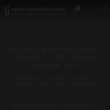
0
LOCATION APPARTEMENT
- STUDIO - LOFT BOURG-
ACHARD (27)
VOUS ÊTES ICI :
ACCUEIL
LOCATION
APPARTEMENT - STUDIO - LOFT
BOURG-ACHARD
Annonces de location appartements -