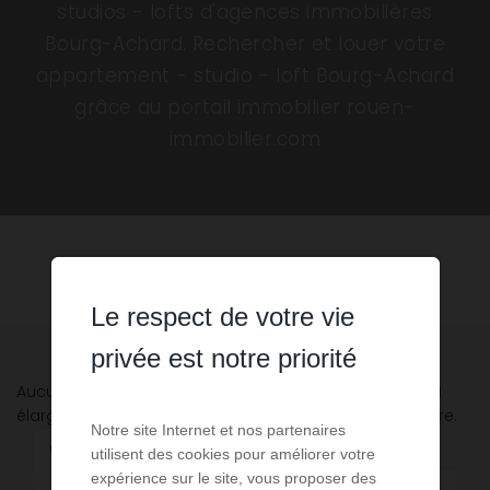
studios - lofts d'agences immobilières
Bourg-Achard. Rechercher et louer votre
appartement - studio - loft Bourg-Achard
grâce au portail immobilier rouen-
immobilier.com
Le respect de votre vie
privée est notre priorité
Aucune annonce n'a été trouvée, nous vous invitons à
élargir vos critères de recherche via le moteur ci-contre.
Notre site Internet et nos partenaires
Communes à proximité
utilisent des cookies pour améliorer votre
expérience sur le site, vous proposer des