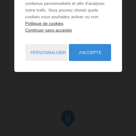
contenus personnalisés et afin d’analyser
9,32 km - Petit-Couronne
2
notre trafic. Vous pouvez choisir quels
cookies vous souhaitez activer ou non.
9,50 km - Elbeuf
2
Politique de cookies
Continuer sans accepter
11,04 km - Le Grand-Quevilly
1
11,75 km - Le Petit-Quevilly
2
PERSONNALISER
J'ACCEPTE
11,80 km - Canteleu
2