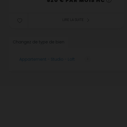
520 € PAR MOIS HC
LIRE LA SUITE
Changez de type de bien
Appartement - Studio - Loft
1