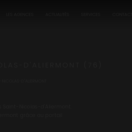
LES AGENCES
ACTUALITÉS
SERVICES
CONTAC
OLAS-D'ALIERMONT (76)
T-NICOLAS-D'ALIERMONT
 Saint-Nicolas-d'Aliermont.
iermont grâce au portail