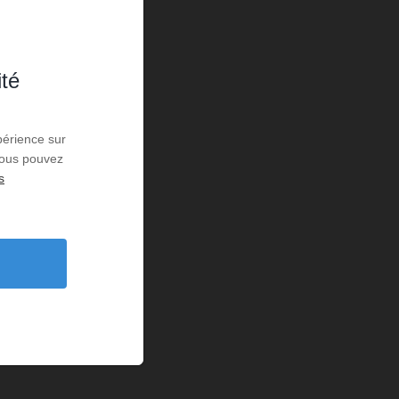
ité
périence sur
 Vous pouvez
s