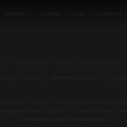
ANNONCES
ACHETER
LOUER
COMMERCES
 - STUDIO - LOFT SAINT-NIC
CCUEIL
LOCATION
APPARTEMENT - STUDIO - LOFT
SAIN
tements - studios - lofts d'agences immobilières
re appartement - studio - loft Saint-Nicolas-d'Al
immobilier rouen-immobilier.com