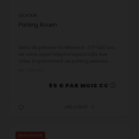
LOCATION
Parking Rouen
Merci de préciser la référence : 577-040 lors
de votre appel téléphonique.ROUEN. Rue
Orbe. Emplacement de parking extérieur
dans la cour de l'immeuble. Disponible à
Réf. : 570-040
partir du 03/09/2026.
95 € PAR MOIS CC
LIRE LA SUITE
EXCLUSIVITÉ