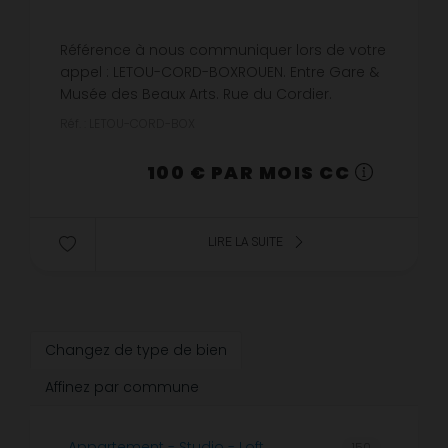
Référence à nous communiquer lors de votre
appel : LETOU-CORD-BOXROUEN. Entre Gare &
Musée des Beaux Arts. Rue du Cordier.
Garage fermé pour stockage ou
Réf. : LETOU-CORD-BOX
stationnement situé dans la cour de
l'immeubl...
100 € PAR MOIS CC
LIRE LA SUITE
Changez de type de bien
Affinez par commune
Appartement - Studio - Loft
150