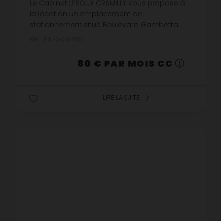
Le Cabinet LEROUX CRAMILLY vous propose à
la location un emplacement de
stationnement situé Boulevard Gambetta.
Disponible dès maintenantLes informations
Réf. : PIN-GAM-PKG
sur les risques auxquels ce bien est exposé
so...
80 € PAR MOIS CC
LIRE LA SUITE