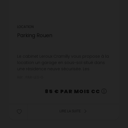
LOCATION
Parking Rouen
Le cabinet Leroux Cramilly vous propose à la
location un garage en sous-sol situé dans
une résidence neuve sécurisée. Les
informations sur les risques auxquels ce bien
Réf. : PAR-LES-G
est exposé sont disponibles sur ...
85 € PAR MOIS CC
LIRE LA SUITE