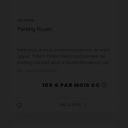
LOCATION
Parking Rouen
Référence à nous communiquer lors de votre
appel : TOMO-CHAM-PARKEmplacement de
parking couvert situé à Rouen Résidence Les
jardins de l'Hôtel de Ville. Disponible à partir
Réf. : TOMO-CHAM-PARK
du 25/08/2026.
100 € PAR MOIS CC
LIRE LA SUITE