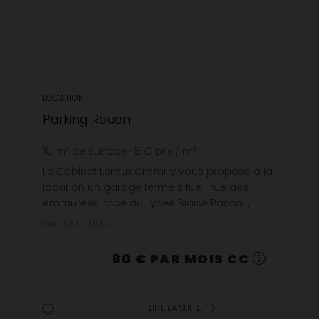
LOCATION
Parking Rouen
10
m² de surface
8 €
prix / m²
Le Cabinet Leroux Cramilly vous propose à la
location un garage fermé situé 1 rue des
emmurées. face au Lycée Blaise Pascal ,
disponible à compter du 1 août. Les
Réf. : RAT-EMM-G
informations sur les risques auxquels ...
80 € PAR MOIS CC
LIRE LA SUITE