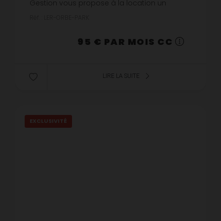
Gestion vous propose à la location un
emplacement de stationnement en sous sol
Réf. : LER-ORBE-PARK
situé Rue Orbe. Disponible à partir du...
95 € PAR MOIS CC
LIRE LA SUITE
EXCLUSIVITÉ