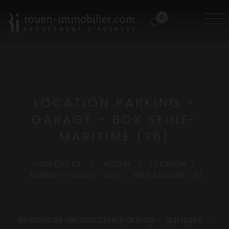
0
LOCATION PARKING -
GARAGE - BOX SEINE-
MARITIME (76)
VOUS ÊTES ICI :
ACCUEIL
LOCATION
PARKING - GARAGE - BOX
SEINE-MARITIME (76)
Annonces de location parking - garages -