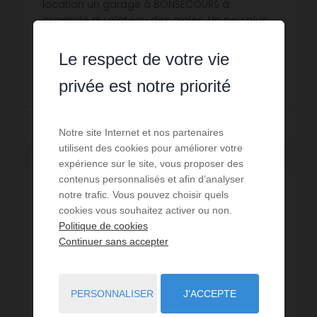
location un garage à BONSECOURS à
proximité du plateau des aigles. Un peu plus
de trois mètres de largeur sur 5m60 de
Réf. : 606-019
longueur.Disponible immédiatement.
Le respect de votre vie
85 € PAR MOIS CC
privée est notre priorité
LIRE LA SUITE
Notre site Internet et nos partenaires
utilisent des cookies pour améliorer votre
expérience sur le site, vous proposer des
contenus personnalisés et afin d’analyser
notre trafic. Vous pouvez choisir quels
cookies vous souhaitez activer ou non.
Politique de cookies
Continuer sans accepter
PERSONNALISER
J'ACCEPTE