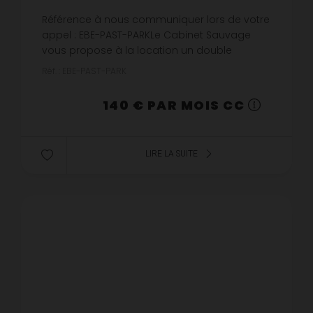
Référence à nous communiquer lors de votre
appel : EBE-PAST-PARKLe Cabinet Sauvage
vous propose à la location un double
emplacement de stationnement , Avenue
Réf. : EBE-PAST-PARK
Pasteur, en enfilade au sous-sol d'une r...
140 € PAR MOIS CC
LIRE LA SUITE