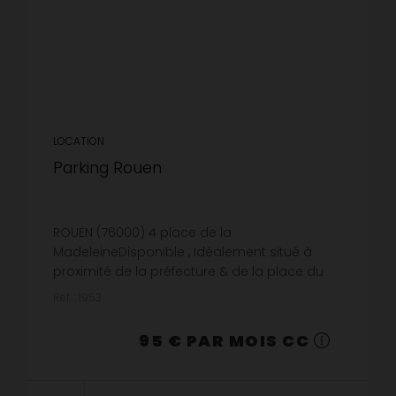
LOCATION
Parking Rouen
ROUEN (76000) 4 place de la
MadeleineDisponible , Idéalement situé à
proximité de la préfecture & de la place du
vieux marché, à louer emplacement de
Réf. : 1953
parking dans parking couvert sécurisé.Loyer :
85 €...
95 € PAR MOIS CC