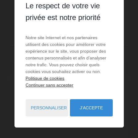
TRANSACTION vous propose, dans une
Le respect de votre vie
résidence très demandée sécurisée et avec
ascenseur, à proximité des commerces, des
privée est notre priorité
Réf. : 6670
écoles et des transports; cet apparteme...
79 000 €
Notre site Internet et nos partenaires
utilisent des cookies pour améliorer votre
expérience sur le site, vous proposer des
LIRE LA SUITE
contenus personnalisés et afin d’analyser
notre trafic. Vous pouvez choisir quels
cookies vous souhaitez activer ou non.
Politique de cookies
EXCLUSIVITÉ
Continuer sans accepter
PERSONNALISER
J'ACCEPTE