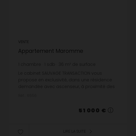
VENTE
Appartement Maromme
1
chambre
1
sdb
36
m² de surface
1 416,67 €
prix / m²
Le cabinet SAUVAGE TRANSACTION vous
propose en exclusivité, dans une résidence
demandée avec ascenseur, à proximité des
commerces, des écoles et des transports;
Réf. : 6556
cet appartement studio/T2 de 36m² sans ...
51 000 €
LIRE LA SUITE