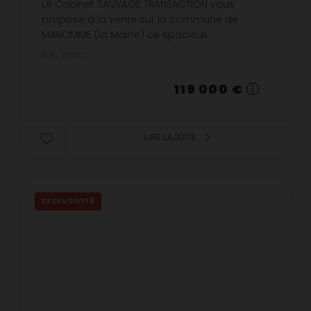
Le Cabinet SAUVAGE TRANSACTION vous
propose à la vente sur la commune de
MAROMME (la Maine) ce spacieux
appartement de 85m² en dernier étage
Réf. : 6650
(4ème) avec cave et parking. L'appartement
est traversant e...
119 000 €
LIRE LA SUITE
EXCLUSIVITÉ