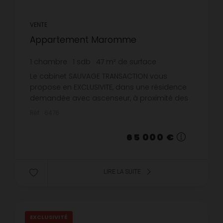
VENTE
Appartement Maromme
1
chambre
1
sdb
47
m² de surface
1 382,98 €
prix / m²
Le cabinet SAUVAGE TRANSACTION vous
propose en EXCLUSIVITE, dans une résidence
demandée avec ascenseur, à proximité des
commerces, des écoles et des transports;
Réf. : 6476
cet appartement T2 de 47m² sans vis à v...
65 000 €
LIRE LA SUITE
EXCLUSIVITÉ