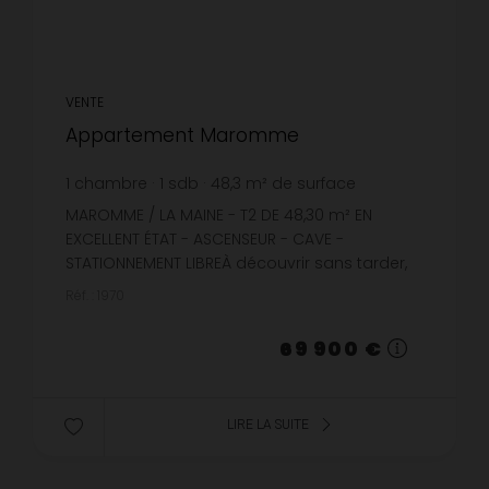
VENTE
Appartement Maromme
1
chambre
1
sdb
48,3
m² de surface
1 447,2 €
prix / m²
MAROMME / LA MAINE - T2 DE 48,30 m² EN
EXCELLENT ÉTAT - ASCENSEUR - CAVE -
STATIONNEMENT LIBREÀ découvrir sans tarder,
cet agréable appartement de 48,30 m² situé
Réf. : 1970
au 2ème étage avec ascenseur d'une cop...
69 900 €
LIRE LA SUITE