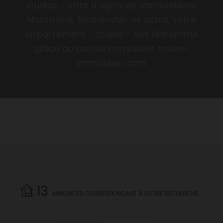
studios - lofts d'agences immobilières
Maromme. Rechercher et achat votre
appartement - studio - loft Maromme
grâce au portail immobilier rouen-
immobilier.com
13
ANNONCES CORRESPONDANT À VOTRE RECHERCHE.