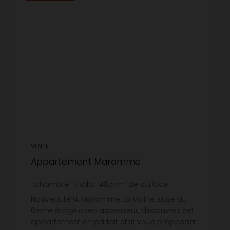
VENTE
Appartement Maromme
1
chambre
1
sdb
48,5
m² de surface
1 618,56 €
prix / m²
Nouveauté !A Maromme La Maine, situé au
6ème étage avec ascenseur, découvrez cet
appartement en parfait état vous proposant