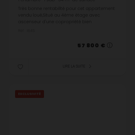
1 070,37 €
prix / m²
Très bonne rentabilité pour cet appartement
vendu loué,Situé au 4ème étage avec
ascenseur d'une copropriété bien
entretenue.L'appartement se compose :
Réf. : 1645
d'une entrée, deux celliers, une pièce de vie
(av...
57 800 €
LIRE LA SUITE
EXCLUSIVITÉ