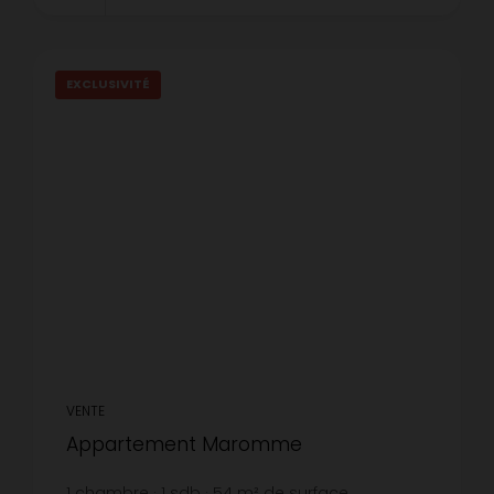
EXCLUSIVITÉ
VENTE
Appartement Maromme
1
chambre
1
sdb
54
m² de surface