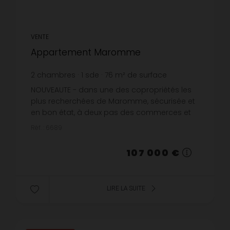
VENTE
Appartement Maromme
2
chambres
1
sde
76
m² de surface
1 407,89 €
prix / m²
NOUVEAUTE - dans une des copropriétés les
plus recherchées de Maromme, sécurisée et
en bon état, à deux pas des commerces et
des transports : appartement T4 de 76m²
Réf. : 6689
comprenant une entrée, un séjour d...
107 000 €
LIRE LA SUITE