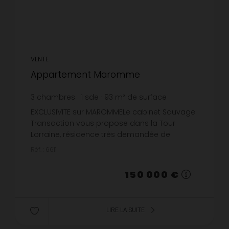
VENTE
Appartement Maromme
3
chambres
1
sde
93
m² de surface
1 612,9 €
prix / m²
EXCLUSIVITE sur MAROMMELe cabinet Sauvage
Transaction vous propose dans la Tour
Lorraine, résidence très demandée de
Maromme, proche des transports et des
Réf. : 6611
commerces, ce spacieux appartement de
93m² av...
150 000 €
LIRE LA SUITE