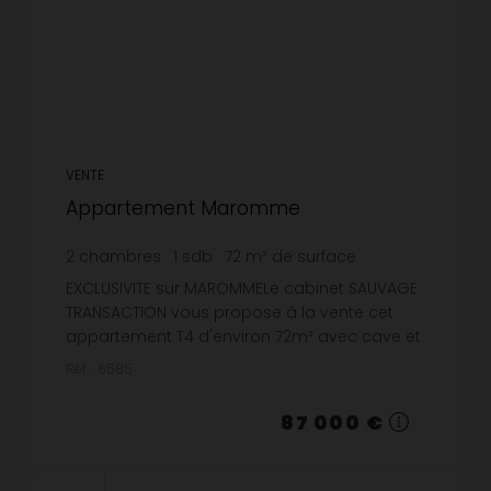
VENTE
Appartement Maromme
2
chambres
1
sdb
72
m² de surface
1 208,33 €
prix / m²
EXCLUSIVITE sur MAROMMELe cabinet SAUVAGE
TRANSACTION vous propose à la vente cet
appartement T4 d'environ 72m² avec cave et
parking sur le secteur de MAROMME - La
Réf. : 6585
Maine. L'appartement se compose d'un...
87 000 €