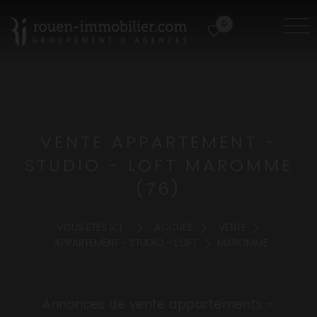
0
VENTE APPARTEMENT -
STUDIO - LOFT MAROMME
(76)
VOUS ÊTES ICI :
ACCUEIL
VENTE
APPARTEMENT - STUDIO - LOFT
MAROMME
Annonces de vente appartements -