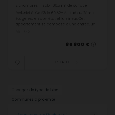
2
chambres
1
sdb
60,5
m² de surface
1 434,71 €
prix / m²
Exclusivité. Ce F3de 60.52m², situé au 2ème
étage est en bon état et lumineux.Cet
appartement se compose d'une entrée, un
séjour, une cuisine indépendante aménagée
Réf. : 1642
et équipée, un dégagement, deux cham...
86 800 €
LIRE LA SUITE
Changez de type de bien
Communes à proximité
Appartement - Studio - Loft
13