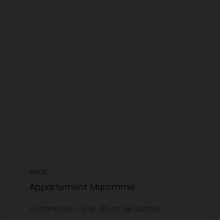
VENTE
Appartement Maromme
3
chambres
1
sde
85
m² de surface
1 400 €
prix / m²