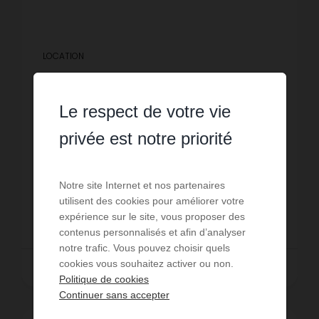
LOCATION
Appartement Bois Guillaume
1
pièce
1
sde
26,5
m² de surface
Le respect de votre vie
18,45 €
prix / m²
Le Cabinet Leroux Cramilly vous propose à la
privée est notre priorité
location un studio de 26m2 au rez-de-
chaussée sur cour situé chemin de Clères.
Disponible à compter du 28 octobre
Réf. : PEL-CLE-RDC
Notre site Internet et nos partenaires
2026.Comprenant :- Entrée- Séjour avec co...
utilisent des cookies pour améliorer votre
489 € PAR MOIS CC
expérience sur le site, vous proposer des
contenus personnalisés et afin d’analyser
notre trafic. Vous pouvez choisir quels
cookies vous souhaitez activer ou non.
LIRE LA SUITE
Politique de cookies
Continuer sans accepter