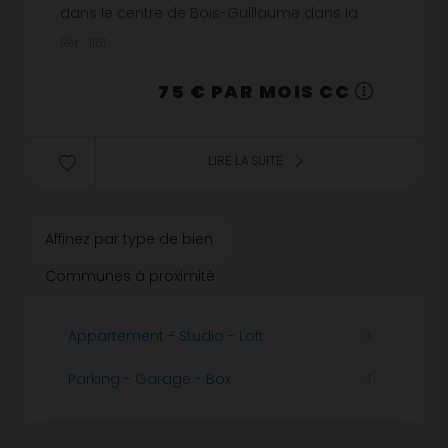
dans le centre de Bois-Guillaume dans la
résidence 'Villa Cassini'Disponible :
Réf. : 1161
30/04/2026.Les informations sur le...
75 € PAR MOIS CC
LIRE LA SUITE
Affinez par type de bien
Communes à proximité
Appartement - Studio - Loft
1
Parking - Garage - Box
1