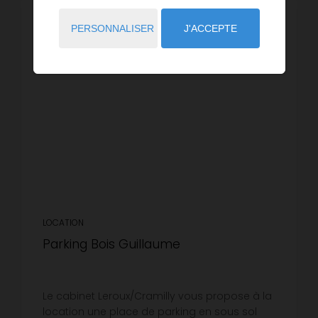
EXCLUSIVITÉ
PERSONNALISER
J'ACCEPTE
LOCATION
Parking Bois Guillaume
Le cabinet Leroux/Cramilly vous propose à la
location une place de parking en sous sol