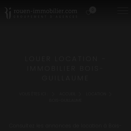
0
LOUER LOCATION -
IMMOBILIER BOIS-
GUILLAUME
VOUS ÊTES ICI :
ACCUEIL
LOCATION
BOIS-GUILLAUME
Consultez les annonces de location à Bois-