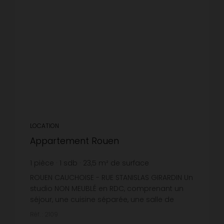
LOCATION
Appartement Rouen
1
pièce
1
sdb
23,5
m² de surface
19,15 €
prix / m²
ROUEN CAUCHOISE - RUE STANISLAS GIRARDIN Un
studio NON MEUBLÉ en RDC, comprenant un
séjour, une cuisine séparée, une salle de
bains (baignoire, évier et un wc).Chauffage
Réf. : 2109
individuel gaz - Eau froide co...