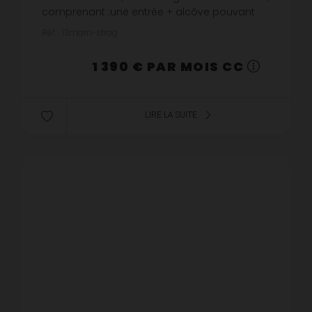
comprenant :une entrée + alcôve pouvant
servir de salle d'attente un grand espace
Réf. : 13marn-strag
lumineux et ouvert > 88m2une ki...
1 390 € PAR MOIS CC
LIRE LA SUITE