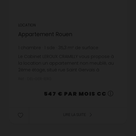
LOCATION
Appartement Rouen
1
chambre
1
sde
35,3
m² de surface
15,5 €
prix / m²
Le Cabinet LEROUX CRAMILLY vous propose à
la location un appartement non meublé, au
2éme étage, situé rue Saint Gervais à
ROUEN.Disponibilité : 10/09/2026Comprenant
Réf. : DEL-GER-1ERG
:-cuisine - séjour -coin nuit-salle...
547 € PAR MOIS CC
LIRE LA SUITE