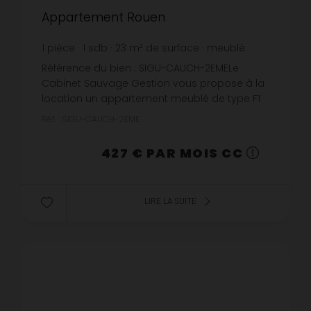
Appartement Rouen
1
pièce
1
sdb
23
m² de surface
meublé
18,57 €
prix / m²
Référence du bien : SIGU-CAUCH-2EMELe
Cabinet Sauvage Gestion vous propose à la
location un appartement meublé de type F1
de 22.98 m² situé rue Cauchoise à Rouen au
Réf. : SIGU-CAUCH-2EME
2° étage au calme dans une cour int...
427 € PAR MOIS CC
LIRE LA SUITE