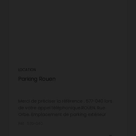
LOCATION
Parking Rouen
Merci de préciser la référence : 577-040 lors
de votre appel téléphonique.ROUEN. Rue
Orbe. Emplacement de parking extérieur
dans la cour de l'immeuble. Disponible à
Réf. : 570-040
partir du 03/09/2026.