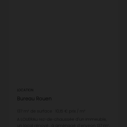
LOCATION
Bureau Rouen
137
m² de surface
10,15 €
prix / m²
A LOUERAu rez-de-chaussée d'un immeuble,
un local rénové , à aménagé d'environ 137 m²,