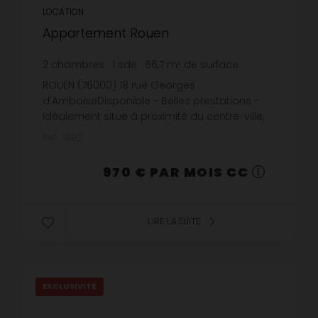
LOCATION
Appartement Rouen
2
chambres
1
sde
66,7
m² de surface
meublé
14,54 €
prix / m²
ROUEN (76000) 18 rue Georges
d'AmboiseDisponible - Belles prestations -
Idéalement situé à proximité du centre-ville,
découvrez cet appartement F3 meublé, situé
Réf. : 1992
au 1er étage, il se compose d'une entré...
970 € PAR MOIS CC
LIRE LA SUITE
EXCLUSIVITÉ