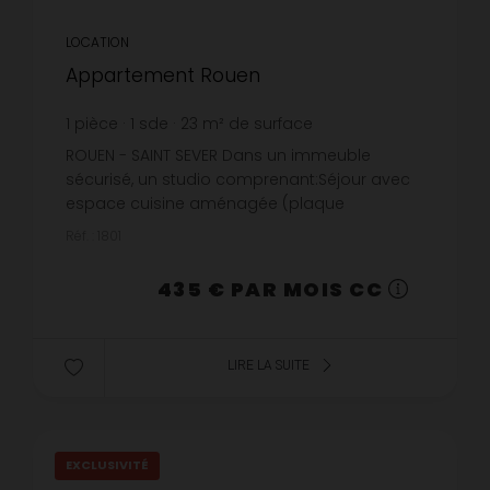
LOCATION
Appartement Rouen
1
pièce
1
sde
23
m² de surface
18,91 €
prix / m²
ROUEN - SAINT SEVER Dans un immeuble
sécurisé, un studio comprenant:Séjour avec
espace cuisine aménagée (plaque
électrique, meubles, évier, micro-ondes), salle
Réf. : 1801
d'eau (douche, lavabo et wc).Chauffage i...
435 € PAR MOIS CC
LIRE LA SUITE
EXCLUSIVITÉ