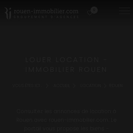
0
LOUER LOCATION -
IMMOBILIER ROUEN
VOUS ÊTES ICI :
ACCUEIL
LOCATION
ROUEN
Consultez les annonces de location à
Rouen avec rouen-immobilier.com. Le
portail vous propose les biens -