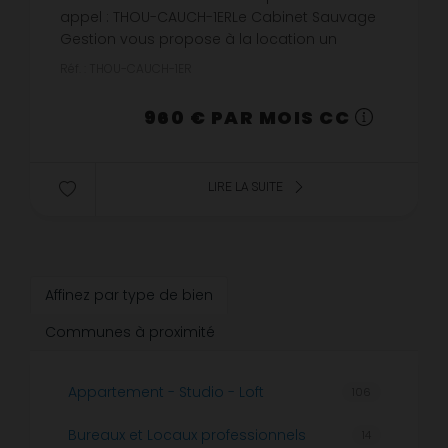
appel : THOU-CAUCH-1ERLe Cabinet Sauvage
Gestion vous propose à la location un
appartement non meublé de type f3 situé rue
Réf. : THOU-CAUCH-1ER
Cauchoise à Rouen au 2ème étage a...
960 € PAR MOIS CC
LIRE LA SUITE
Affinez par type de bien
Communes à proximité
Appartement - Studio - Loft
106
Bureaux et Locaux professionnels
14