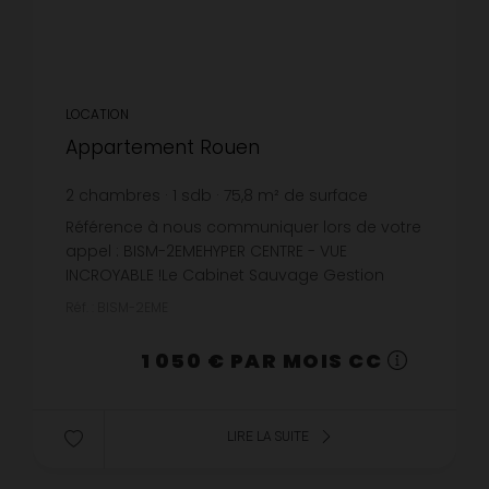
LOCATION
Appartement Rouen
2
chambres
1
sdb
75,8
m² de surface
13,85 €
prix / m²
Référence à nous communiquer lors de votre
appel : BISM-2EMEHYPER CENTRE - VUE
INCROYABLE !Le Cabinet Sauvage Gestion
vous propose à la location un appartement
Réf. : BISM-2EME
non meublé de type f3/4 situé rue du cha...
1 050 € PAR MOIS CC
LIRE LA SUITE