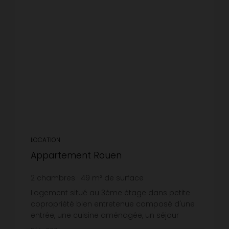
LOCATION
Appartement Rouen
2
chambres
49
m² de surface
11,84 €
prix / m²
Logement situé au 3ème étage dans petite
copropriété bien entretenue composé d'une
entrée, une cuisine aménagée, un séjour
avec balcon, deux chambres, salle de