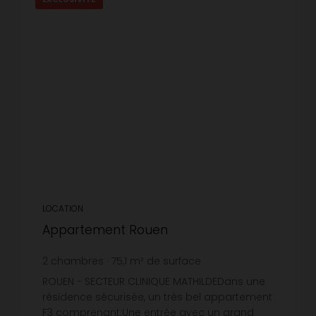
LOCATION
Appartement Rouen
2
chambres
75,1
m² de surface
11,98 €
prix / m²
ROUEN - SECTEUR CLINIQUE MATHILDEDans une
résidence sécurisée, un très bel appartement
F3 comprenant:Une entrée avec un grand