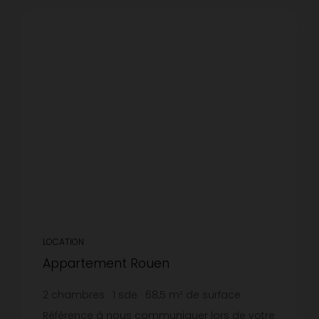
LOCATION
Appartement Rouen
2
chambres
1
sde
68,5
m² de surface
14,01 €
prix / m²
Référence à nous communiquer lors de votre