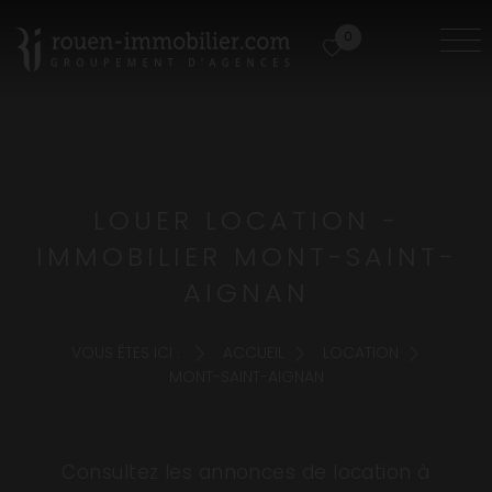
0
LOUER LOCATION -
IMMOBILIER MONT-SAINT-
AIGNAN
VOUS ÊTES ICI :
ACCUEIL
LOCATION
MONT-SAINT-AIGNAN
Consultez les annonces de location à