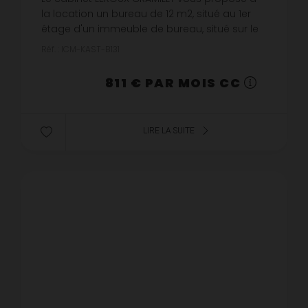
la location un bureau de 12 m2, situé au 1er
étage d'un immeuble de bureau, situé sur le
parc d'activité de la Vatine - Rue Alfred
Réf. : ICM-KAST-B131
Kastler 76130 MONT SAINT AI...
811 € PAR MOIS CC
LIRE LA SUITE