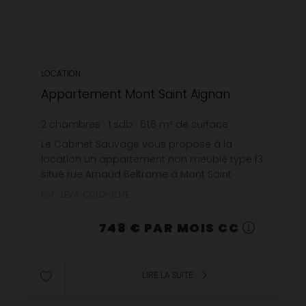
LOCATION
Appartement Mont Saint Aignan
2
chambres
1
sdb
61,6
m² de surface
12,14 €
prix / m²
Le Cabinet Sauvage vous propose à la
location un appartement non meublé type f3
situé rue Arnaud Beltrame à Mont Saint
Aignan.Logement soumis au dispositif PINEL,
Réf. : LEVA-COLO-3EME
merci de vérifier vos éligibilité ! D...
748 € PAR MOIS CC
LIRE LA SUITE