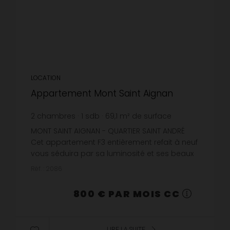
LOCATION
Appartement Mont Saint Aignan
2
chambres
1
sdb
69,1
m² de surface
11,58 €
prix / m²
MONT SAINT AIGNAN - QUARTIER SAINT ANDRÉ
Cet appartement F3 entièrement refait à neuf
vous séduira par sa luminosité et ses beaux
volumes.Il se compose d'une cuisine ouverte
Réf. : 2086
aménagée (meubles hauts et...
800 € PAR MOIS CC
LIRE LA SUITE