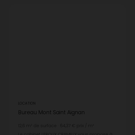
LOCATION
Bureau Mont Saint Aignan
12,6
m² de surface
64,37 €
prix / m²
Le cabinet LEROUX CRAMILLY vous propose à