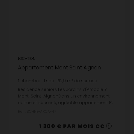
LOCATION
Appartement Mont Saint Aignan
1
chambre
1
sde
52,9
m² de surface
24,57 €
prix / m²
Résidence seniors Les Jardins d'Arcadie ?
Mont-Saint-AignanDans un environnement
calme et sécurisé, agréable appartement F2
situé au sein de la résidence services Les
Réf. : SCHNE-ARCA-47
Jardins d'Arcadie.Vous bénéficier...
1 300 € PAR MOIS CC