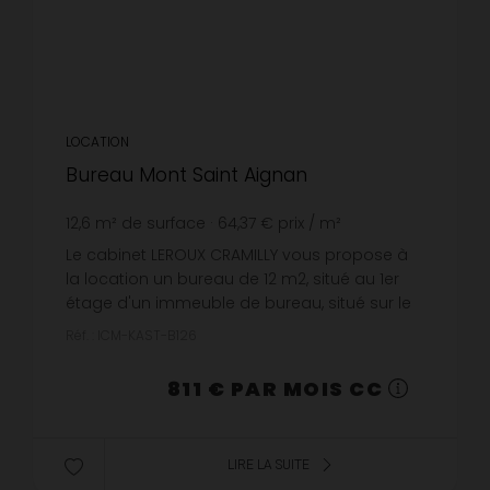
LOCATION
Bureau Mont Saint Aignan
12,6
m² de surface
64,37 €
prix / m²
Le cabinet LEROUX CRAMILLY vous propose à
la location un bureau de 12 m2, situé au 1er
étage d'un immeuble de bureau, situé sur le
parc d'activité de la Vatine - Rue Alfred
Réf. : ICM-KAST-B126
Kastler 76130 MONT SAINT AI...
811 € PAR MOIS CC
LIRE LA SUITE