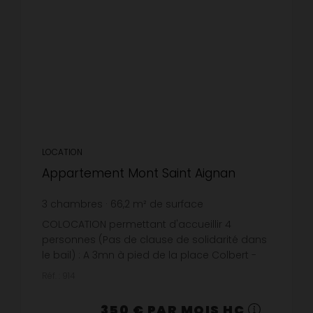
LOCATION
Appartement Mont Saint Aignan
3
chambres
66,2
m² de surface
5,29 €
prix / m²
COLOCATION permettant d'accueillir 4
personnes (Pas de clause de solidarité dans
le bail) : A 3mn à pied de la place Colbert -
Entièrement meublée et équipée - Le tout en
Réf. : 914
très bon état.L'appartement s...
350 € PAR MOIS HC