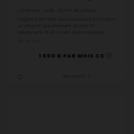
1
chambre
1
sdb
47,7
m² de surface
32,49 €
prix / m²
L'agence SMI SMG vous propose à la location
un élégant appartement de type F2,
idéalement situé au sein de la résidence
services pour seniors « Les Jardins d'Arcadie »
Réf. : ACHILLE
à Mont-Saint-Aignan, un environn...
1 550 € PAR MOIS CC
LIRE LA SUITE