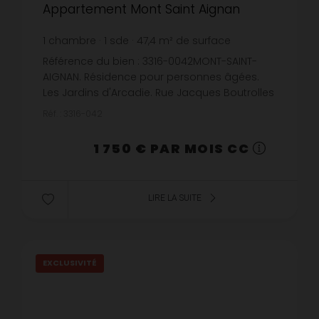
Appartement Mont Saint Aignan
1
chambre
1
sde
47,4
m² de surface
36,92 €
prix / m²
Référence du bien : 3316-0042MONT-SAINT-
AIGNAN. Résidence pour personnes âgées.
Les Jardins d'Arcadie. Rue Jacques Boutrolles
d'Estaimbuc. F2 de 47,41 m² au 2ème étage
Réf. : 3316-042
avec ascenseur. Comprenant : ent...
1 750 € PAR MOIS CC
LIRE LA SUITE
EXCLUSIVITÉ