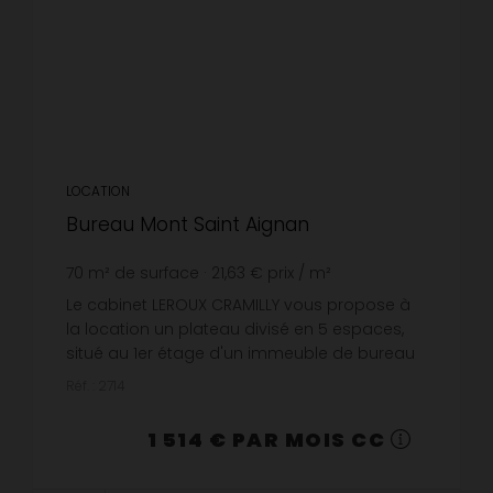
LOCATION
Bureau Mont Saint Aignan
70
m² de surface
21,63 €
prix / m²
Le cabinet LEROUX CRAMILLY vous propose à
la location un plateau divisé en 5 espaces,
situé au 1er étage d'un immeuble de bureau
sur de 70 m2, situé sur le parc d'activité de la
Réf. : 2714
Vatine - Rue Alfred Ka...
1 514 € PAR MOIS CC