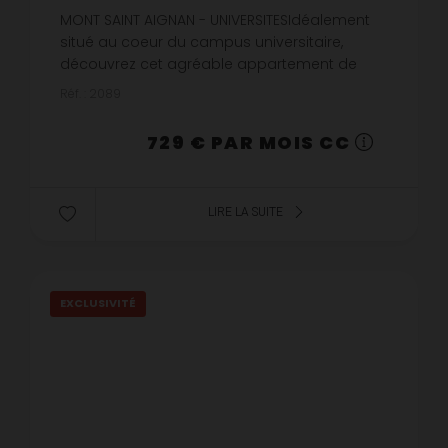
15,06 €
prix / m²
MONT SAINT AIGNAN - UNIVERSITESIdéalement
situé au coeur du campus universitaire,
découvrez cet agréable appartement de
type F2 offrant un cadre de vie fonctionnel et
Réf. : 2089
confortable. Il se compose d'une ...
729 € PAR MOIS CC
LIRE LA SUITE
EXCLUSIVITÉ