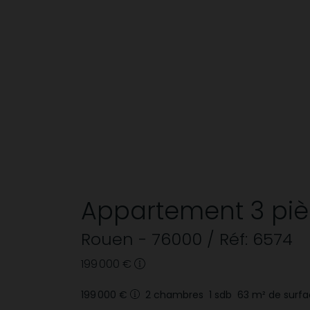
Appartement
3 pi
Rouen
- 76000
/ Réf: 6574
199 000 €
199 000 €
2
chambres
1
sdb
63
m² de surf