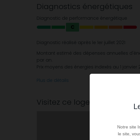
Diagnostics énergétiques
Diagnostic de performance énergétique
C
Diagnostic réalisé après le 1er juillet 2021
Montant estimé des dépenses annuelles d'éne
par an.
Prix moyens des énergies indexés au 1 janvier
Plus de détails
Visitez ce logement
Le
Notre site 
le site, vo