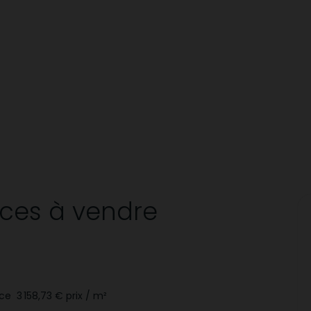
èces
à vendre
ace
3 158,73 €
prix / m²