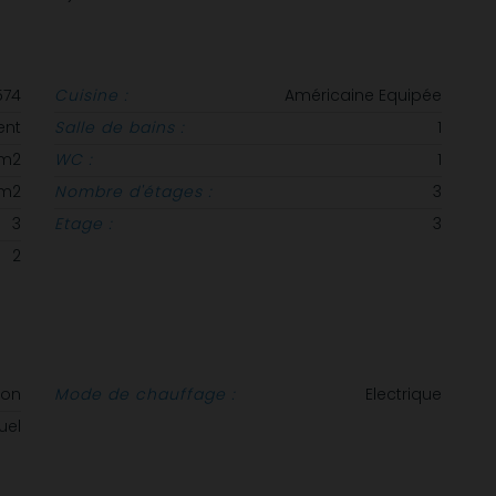
574
Cuisine :
Américaine Equipée
ent
Salle de bains :
1
 m2
WC :
1
 m2
Nombre d'étages :
3
3
Etage :
3
2
non
Mode de chauffage :
Electrique
uel