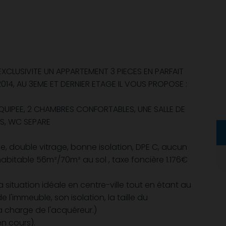
LUSIVITE UN APPARTEMENT 3 PIECES EN PARFAIT
14, AU 3EME ET DERNIER ETAGE IL VOUS PROPOSE :
UIPEE, 2 CHAMBRES CONFORTABLES, UNE SALLE DE
S, WC SEPARE
ue, double vitrage, bonne isolation, DPE C, aucun
habitable 56m²/70m² au sol , taxe foncière 1.176€
 situation idéale en centre-ville tout en étant au
 l'immeuble, son isolation, la taille du
a charge de l'acquéreur.)
n cours).