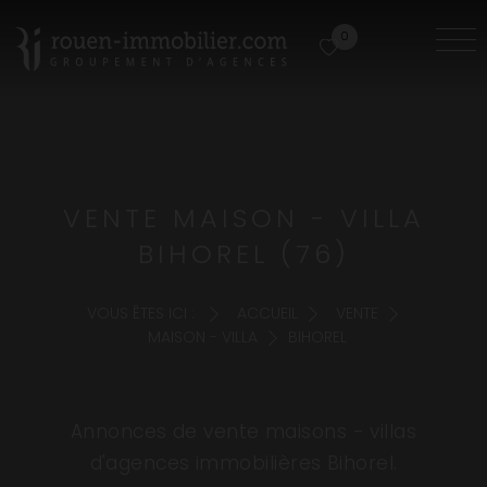
0
VENTE MAISON - VILLA
BIHOREL (76)
VOUS ÊTES ICI :
ACCUEIL
VENTE
MAISON - VILLA
BIHOREL
Annonces de vente maisons - villas
d'agences immobilières Bihorel.