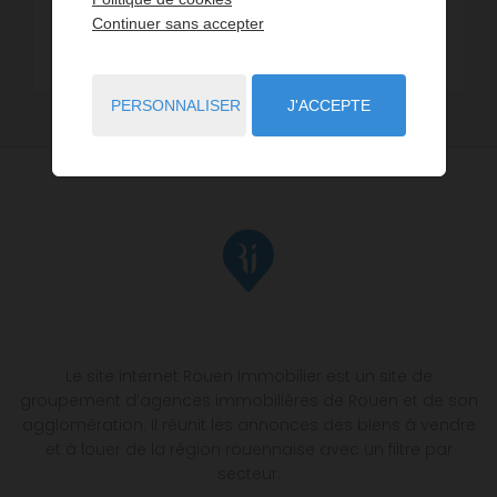
Continuer sans accepter
Bureaux et Locaux professionnels
1
PERSONNALISER
J'ACCEPTE
Le site internet Rouen Immobilier est un site de
groupement d’agences immobilières de Rouen et de son
agglomération. Il réunit les annonces des biens à vendre
et à louer de la région rouennaise avec un filtre par
secteur.