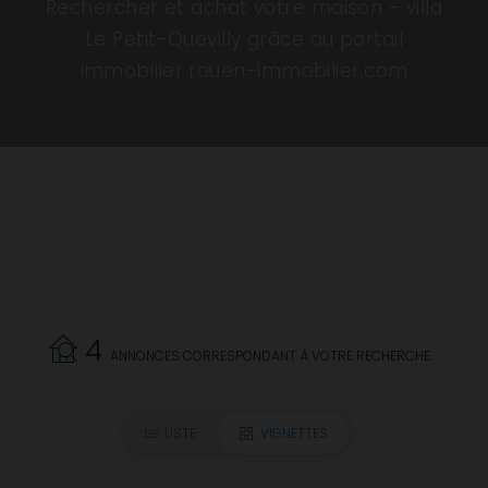
Rechercher et achat votre maison - villa
Le Petit-Quevilly grâce au portail
immobilier rouen-immobilier.com
4
ANNONCES CORRESPONDANT À VOTRE RECHERCHE.
LISTE
VIGNETTES