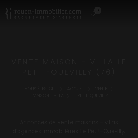
0
VENTE MAISON - VILLA LE
PETIT-QUEVILLY (76)
VOUS ÊTES ICI :
ACCUEIL
VENTE
MAISON - VILLA
LE PETIT-QUEVILLY
Annonces de vente maisons - villas
d'agences immobilières Le Petit-Quevilly.