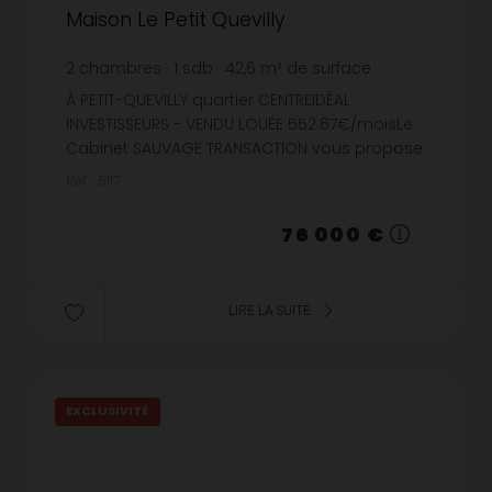
Maison Le Petit Quevilly
2
chambres
1
sdb
42,6
m² de surface
58
m² de terrain
1 784,04 €
prix / m²
À PETIT-QUEVILLY quartier CENTREIDÉAL
INVESTISSEURS - VENDU LOUÉE 552.67€/moisLe
Cabinet SAUVAGE TRANSACTION vous propose
cette maison d'environ 43m2 sur deux
Réf. : 5117
niveaux comprenant un séjour et une cuisi...
76 000 €
LIRE LA SUITE
EXCLUSIVITÉ