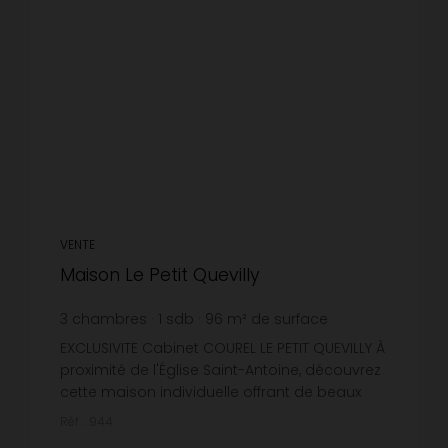
VENTE
Maison Le Petit Quevilly
3
chambres
1
sdb
96
m² de surface
305
m² de terrain
2 437,5 €
prix / m²
EXCLUSIVITE Cabinet COUREL LE PETIT QUEVILLY À
proximité de l'Église Saint-Antoine, découvrez
cette maison individuelle offrant de beaux
volumes et un cadre de vie
Réf. : 944
agréable.comprenant, cuisine, séjour...