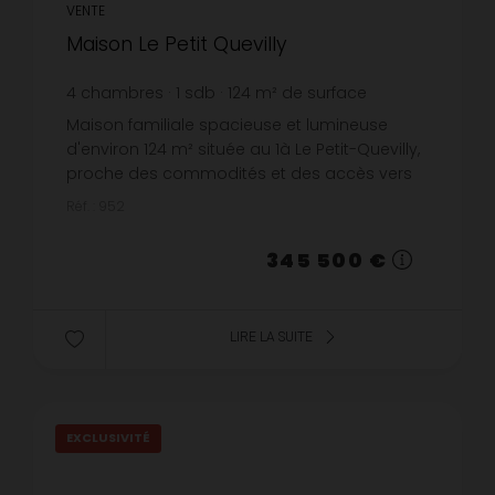
VENTE
Maison Le Petit Quevilly
4
chambres
1
sdb
124
m² de surface
623
m² de terrain
2 786,29 €
prix / m²
Maison familiale spacieuse et lumineuse
d'environ 124 m² située au 1à Le Petit-Quevilly,
proche des commodités et des accès vers
Rouen, offrant une vie de plain-pied très
Réf. : 952
recherchée avec une chambre e...
345 500 €
LIRE LA SUITE
EXCLUSIVITÉ