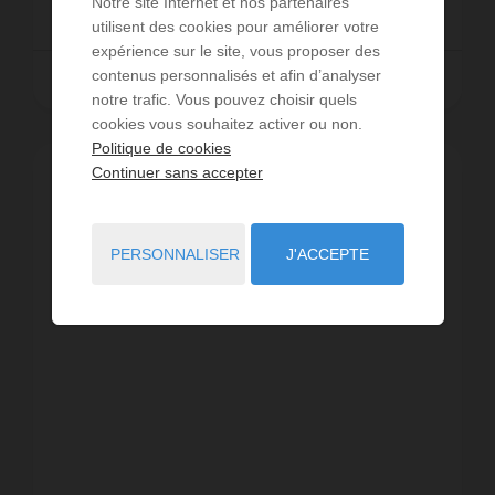
315 000 €
Notre site Internet et nos partenaires
utilisent des cookies pour améliorer votre
expérience sur le site, vous proposer des
contenus personnalisés et afin d’analyser
LIRE LA SUITE
notre trafic. Vous pouvez choisir quels
cookies vous souhaitez activer ou non.
Politique de cookies
Continuer sans accepter
PERSONNALISER
J'ACCEPTE