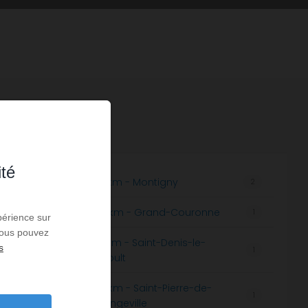
ité
n
7,57 km - Montigny
1
2
y
8,32 km - Grand-Couronne
4
1
périence sur
 Vous pouvez
9,18 km - Saint-Denis-le-
s
1
1
Thiboult
11,23 km - Saint-Pierre-de-
1
1
Varengeville