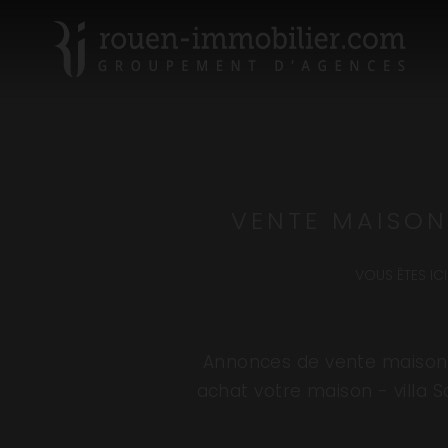
VENTE MAISON
VOUS ÊTES ICI 
Annonces de vente maisons
achat votre maison - villa