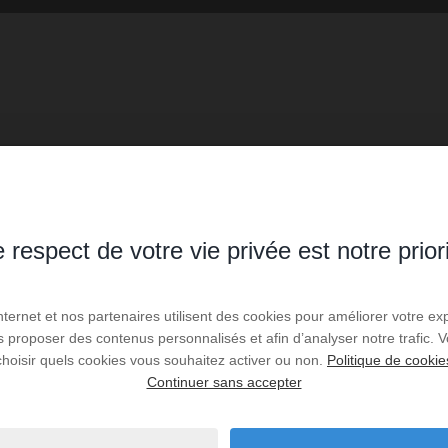
 vos critères de recherche via le moteur ci-contre.
 respect de votre vie privée est notre prior
- Bois-Guillaume
5,00 km - Déville-lès-Roue
2
- Mont-Saint-Aignan
5,09 km - Le Grand-Quevill
1
Internet et nos partenaires utilisent des cookies pour améliorer votre ex
us proposer des contenus personnalisés et afin d’analyser notre trafic.
- Saint-Étienne-du-
5,54 km - Quévreville-la-
choisir quels cookies vous souhaitez activer ou non.
Politique de cookie
1
Poterie
Continuer sans accepter
 Saint-Aubin-Celloville
5,67 km - Canteleu
1