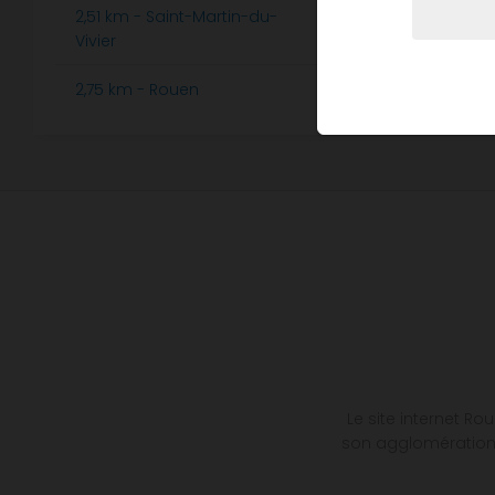
2,51 km - Saint-Martin-du-
4,64 km -
1
Vivier
4,68 km -
2,75 km - Rouen
3
Le site internet R
son agglomération. 