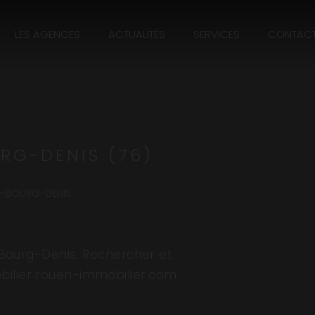
LES AGENCES
ACTUALITÉS
SERVICES
CONTAC
RG-DENIS (76)
U-BOURG-DENIS
Bourg-Denis. Rechercher et
bilier rouen-immobilier.com