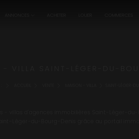
ANNONCES
ACHETER
LOUER
COMMERCES
 - VILLA SAINT-LÉGER-DU-BOU
:
ACCUEIL
VENTE
MAISON - VILLA
SAINT-LÉGER-D
 - villas d'agences immobilières Saint-Léger-du-
 Saint-Léger-du-Bourg-Denis grâce au portail immo