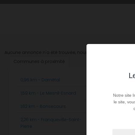
Aucune annonce n'a été trouvée, nous vous invitons à élargir
Communes à proximité
Le
0,96 km - Darnétal
3,11 km 
1
1,59 km - Le Mesnil-Esnard
3,96 km 
8
Notre site 
le site, vo
1,62 km - Bonsecours
4,10 km 
3
Rouvray
2,26 km - Franqueville-Saint-
1
Pierre
4,61 km -