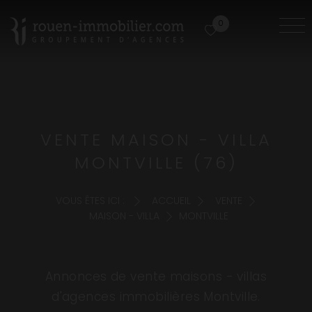
0
VENTE MAISON - VILLA
MONTVILLE (76)
VOUS ÊTES ICI :
ACCUEIL
VENTE
MAISON - VILLA
MONTVILLE
Annonces de vente maisons - villas
d'agences immobilières Montville.