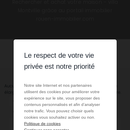
Rechercher et achat votre maison - villa
Montville grâce au portail immobilier
rouen-immobilier.com
Le respect de votre vie
privée est notre priorité
Notre site Internet et nos partenaires
Aucune annonce n'a été trouvée, nous vous invitons à
utilisent des cookies pour améliorer votre
élargir vos critères de recherche via le moteur ci-contre.
expérience sur le site, vous proposer des
Changez de type de bien
contenus personnalisés et afin d’analyser
notre trafic. Vous pouvez choisir quels
Communes à proximité
cookies vous souhaitez activer ou non.
Politique de cookies
Terrain
2
Continuer sans accepter