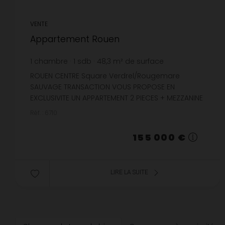
VENTE
Appartement Rouen
1
chambre
1
sdb
48,3
m² de surface
3 209,11 €
prix / m²
ROUEN CENTRE Square Verdrel/Rougemare
SAUVAGE TRANSACTION VOUS PROPOSE EN
EXCLUSIVITE UN APPARTEMENT 2 PIECES + MEZZANINE
TRES CHARMANT SITUE DANS UNE RUE CALME
Réf. : 6710
COMPRENANT :UNE ENTREE, UN SEJOUR TRA...
155 000 €
LIRE LA SUITE