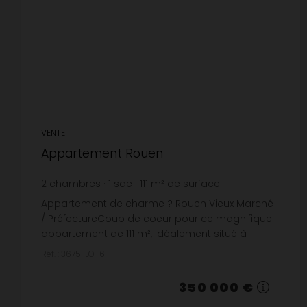
VENTE
Appartement Rouen
2
chambres
1
sde
111
m² de surface
3 153,15 €
prix / m²
Appartement de charme ? Rouen Vieux Marché
/ PréfectureCoup de coeur pour ce magnifique
appartement de 111 m², idéalement situé à
Rouen, entre la place du Vieux Marché et la
Réf. : 3675-LOT6
préfecture, au sein d'un b...
350 000 €