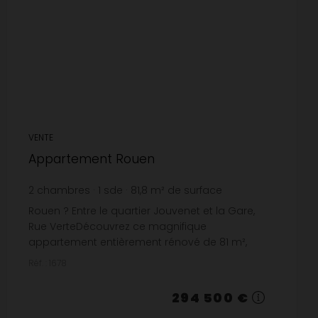
VENTE
Appartement Rouen
2
chambres
1
sde
81,8
m² de surface
3 600,24 €
prix / m²
Rouen ? Entre le quartier Jouvenet et la Gare,
Rue VerteDécouvrez ce magnifique
appartement entièrement rénové de 81 m²,
idéalement situé entre le quartier Jouvenet et la
Réf. : 1678
gare.Il se compose d'une bell...
294 500 €