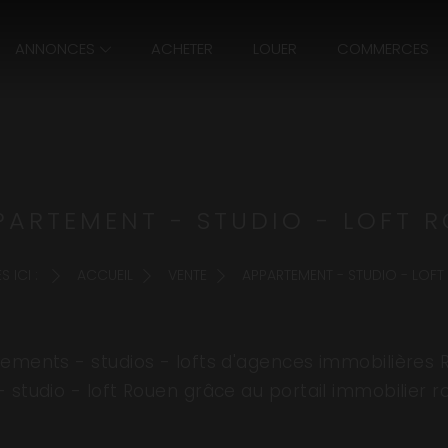
ANNONCES
ACHETER
LOUER
COMMERCES
PARTEMENT - STUDIO - LOFT R
 ICI :
ACCUEIL
VENTE
APPARTEMENT - STUDIO - LOFT
ments - studios - lofts d'agences immobilières 
 studio - loft Rouen grâce au portail immobilier 