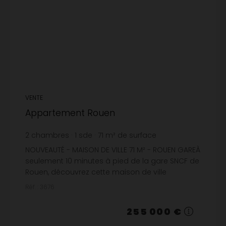
VENTE
Appartement Rouen
2
chambres
1
sde
71
m² de surface
3 591,55 €
prix / m²
NOUVEAUTÉ - MAISON DE VILLE 71 M² - ROUEN GAREÀ
seulement 10 minutes à pied de la gare SNCF de
Rouen, découvrez cette maison de ville
entièrement rénovée, lumineuse et prête à
Réf. : 3676
vivre.Une adresse idéale...
255 000 €