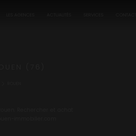
LES AGENCES
ACTUALITÉS
SERVICES
CONTAC
OUEN (76)
ROUEN
Rouen. Rechercher et achat
rouen-immobilier.com