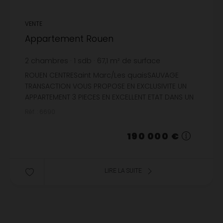
VENTE
Appartement Rouen
2
chambres
1
sdb
67,1
m² de surface
2 831,59 €
prix / m²
ROUEN CENTRESaint Marc/Les quaisSAUVAGE
TRANSACTION VOUS PROPOSE EN EXCLUSIVITE UN
APPARTEMENT 3 PIECES EN EXCELLENT ETAT DANS UN
IMMEUBLE RECENT AVEC ASCENSEUR COMPRENANT
Réf. : 6690
:UNE ENTREE AVEC PLACARD, UN...
190 000 €
LIRE LA SUITE