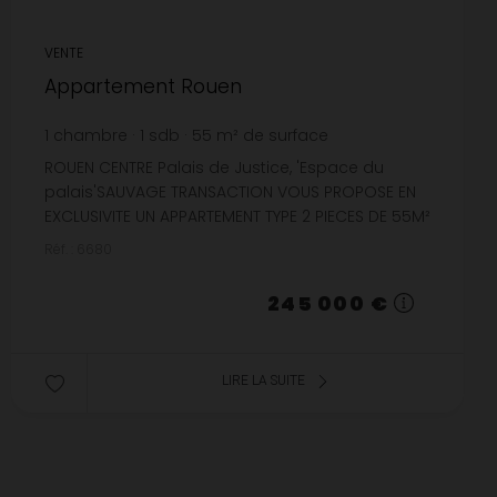
VENTE
Appartement Rouen
1
chambre
1
sdb
55
m² de surface
4 454,55 €
prix / m²
ROUEN CENTRE Palais de Justice, 'Espace du
palais'SAUVAGE TRANSACTION VOUS PROPOSE EN
EXCLUSIVITE UN APPARTEMENT TYPE 2 PIECES DE 55M²
SITUE DANS UNE RESIDENCE DE STANDING AVEC
Réf. : 6680
ASCENSEUR EN HYPER CENT...
245 000 €
LIRE LA SUITE