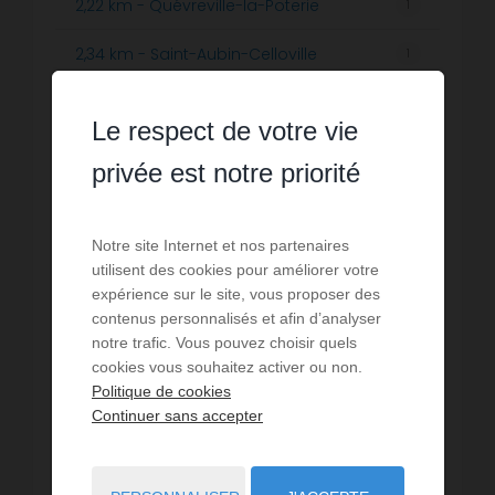
2,22 km - Quévreville-la-Poterie
1
2,34 km - Saint-Aubin-Celloville
1
3,30 km - Le Mesnil-Esnard
7
Le respect de votre vie
4,10 km - Bonsecours
3
privée est notre priorité
4,61 km - Darnétal
1
5,84 km - Saint-Martin-du-Vivier
Notre site Internet et nos partenaires
1
utilisent des cookies pour améliorer votre
5,94 km - Rouen
expérience sur le site, vous proposer des
3
contenus personnalisés et afin d’analyser
6,75 km - Bois-Guillaume
notre trafic. Vous pouvez choisir quels
2
cookies vous souhaitez activer ou non.
6,77 km - Le Grand-Quevilly
Politique de cookies
4
Continuer sans accepter
7,21 km - Le Petit-Quevilly
4
8,01 km - Petit-Couronne
3